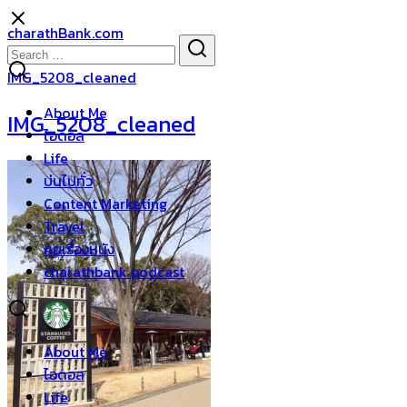
Skip
charathBank.com
to
Search
Search
content
for:
IMG_5208_cleaned
About Me
IMG_5208_cleaned
ไอดอล
Life
บ่นไปทั่ว
Content Marketing
Travel
คุยเรื่องหนัง
charathbank podcast
About Me
ไอดอล
Life