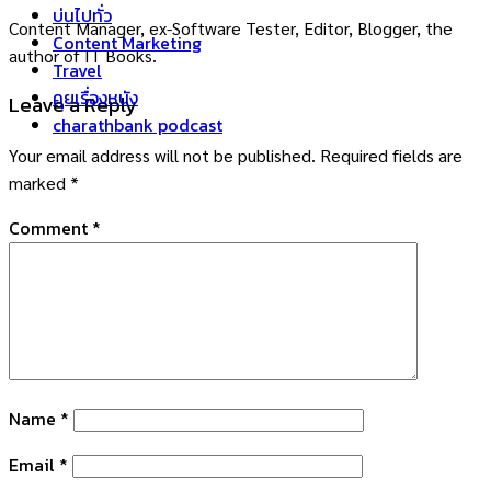
บ่นไปทั่ว
Content Manager, ex-Software Tester, Editor, Blogger, the
Content Marketing
author of IT Books.
Travel
คุยเรื่องหนัง
Leave a Reply
charathbank podcast
Your email address will not be published.
Required fields are
marked
*
Comment
*
Name
*
Email
*