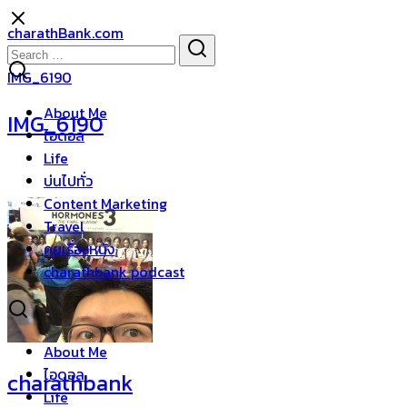
Skip
charathBank.com
to
Search
Search
content
for:
IMG_6190
About Me
IMG_6190
ไอดอล
Life
บ่นไปทั่ว
Content Marketing
Travel
คุยเรื่องหนัง
charathbank podcast
About Me
ไอดอล
charathbank
Life