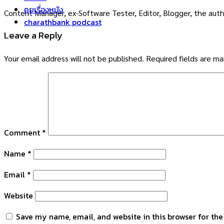
คุยเรื่องหนัง
Content Manager, ex-Software Tester, Editor, Blogger, the auth
charathbank podcast
Leave a Reply
Your email address will not be published.
Required fields are m
Comment
*
Name
*
Email
*
Website
Save my name, email, and website in this browser for th