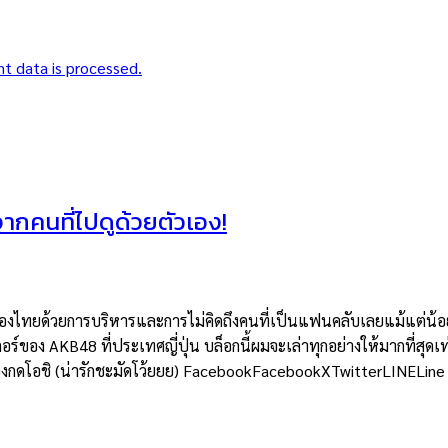
t data is processed.
าจากคนที่ไปดูด้วยตัวเอง!
ยด้วยการบริหารและการไม่คิดถึงคนที่เป็นแฟนคลับเลยแม้แต่น้อย แต่
อร์ของ AKB48 ที่ประเทศญี่ปุ่น บล็อกนี้ผมจะเล่าทุกอย่างให้มากที่สุดเท
ต้องกดโอชิ (น่ารักชะมัดโว้ยยย) FacebookFacebookXTwitterLINELine