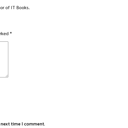
or of IT Books.
arked
*
e next time I comment.