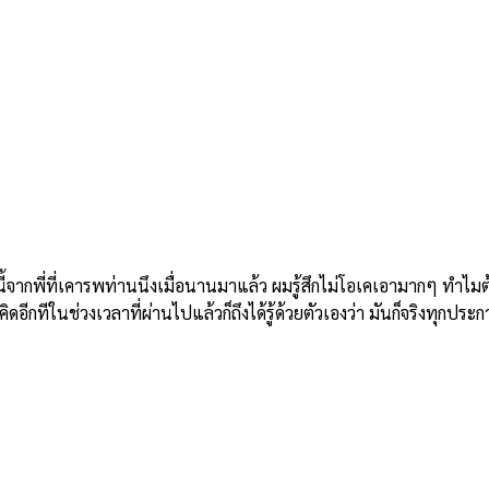
ี่ที่เคารพท่านนึงเมื่อนานมาแล้ว ผมรู้สึกไม่โอเคเอามากๆ ทำไมต้องม
อีกทีในช่วงเวลาที่ผ่านไปแล้วก็ถึงได้รู้ด้วยตัวเองว่า มันก็จริงทุกประก