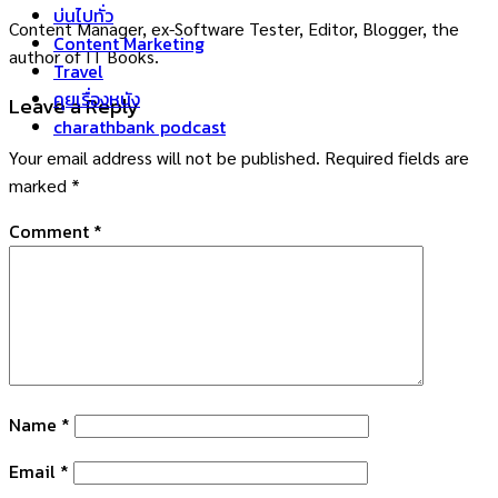
บ่นไปทั่ว
Content Manager, ex-Software Tester, Editor, Blogger, the
Content Marketing
author of IT Books.
Travel
คุยเรื่องหนัง
Leave a Reply
charathbank podcast
Your email address will not be published.
Required fields are
marked
*
Comment
*
Name
*
Email
*