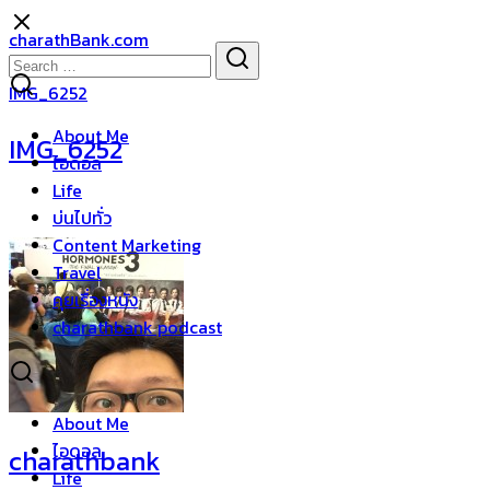
Skip
charathBank.com
to
Search
Search
content
for:
IMG_6252
About Me
IMG_6252
ไอดอล
Life
บ่นไปทั่ว
Content Marketing
Travel
คุยเรื่องหนัง
charathbank podcast
About Me
ไอดอล
charathbank
Life