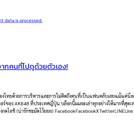
t data is processed.
าจากคนที่ไปดูด้วยตัวเอง!
ยด้วยการบริหารและการไม่คิดถึงคนที่เป็นแฟนคลับเลยแม้แต่น้อย แต่
อร์ของ AKB48 ที่ประเทศญี่ปุ่น บล็อกนี้ผมจะเล่าทุกอย่างให้มากที่สุดเท
ต้องกดโอชิ (น่ารักชะมัดโว้ยยย) FacebookFacebookXTwitterLINELine