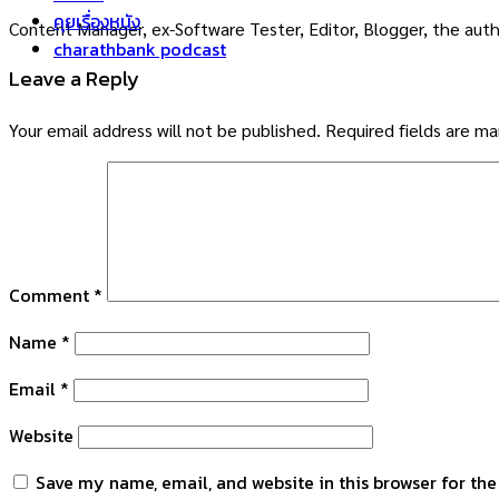
คุยเรื่องหนัง
Content Manager, ex-Software Tester, Editor, Blogger, the auth
charathbank podcast
Leave a Reply
Your email address will not be published.
Required fields are m
Comment
*
Name
*
Email
*
Website
Save my name, email, and website in this browser for th