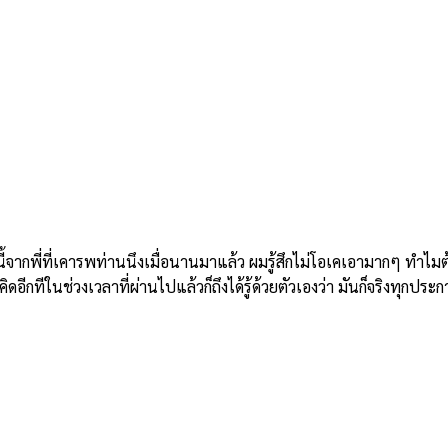
ี่ที่เคารพท่านนึงเมื่อนานมาแล้ว ผมรู้สึกไม่โอเคเอามากๆ ทำไมต้องม
อีกทีในช่วงเวลาที่ผ่านไปแล้วก็ถึงได้รู้ด้วยตัวเองว่า มันก็จริงทุกประก