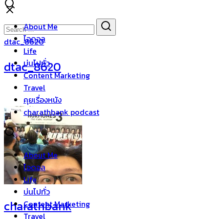
Skip
to
Search
Search
About Me
content
for:
ไอดอล
dtac_8620
Life
บ่นไปทั่ว
dtac_8620
Content Marketing
Travel
คุยเรื่องหนัง
charathbank podcast
About Me
ไอดอล
Life
บ่นไปทั่ว
charathbank
Content Marketing
Travel