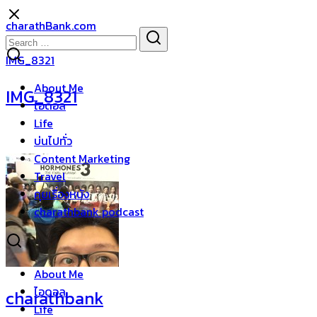
Skip
charathBank.com
to
Search
Search
content
for:
IMG_8321
About Me
IMG_8321
ไอดอล
Life
บ่นไปทั่ว
Content Marketing
Travel
คุยเรื่องหนัง
charathbank podcast
About Me
ไอดอล
charathbank
Life