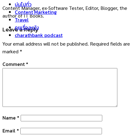
บ่นไปทั่ว
Content Manager, ex-Software Tester, Editor, Blogger, the
Content Marketing
author of IT Books.
Travel
คุยเรื่องหนัง
Leave a Reply
charathbank podcast
Your email address will not be published.
Required fields are
marked
*
Comment
*
Name
*
Email
*