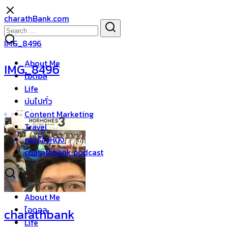
Skip
charathBank.com
to
Search
Search
content
for:
IMG_8496
About Me
IMG_8496
ไอดอล
Life
บ่นไปทั่ว
Content Marketing
Travel
คุยเรื่องหนัง
charathbank podcast
About Me
ไอดอล
charathbank
Life