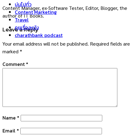
บ่นไปทั่ว
Content Manager, ex-Software Tester, Editor, Blogger, the
Content Marketing
author of IT Books.
Travel
คุยเรื่องหนัง
Leave a Reply
charathbank podcast
Your email address will not be published.
Required fields are
marked
*
Comment
*
Name
*
Email
*