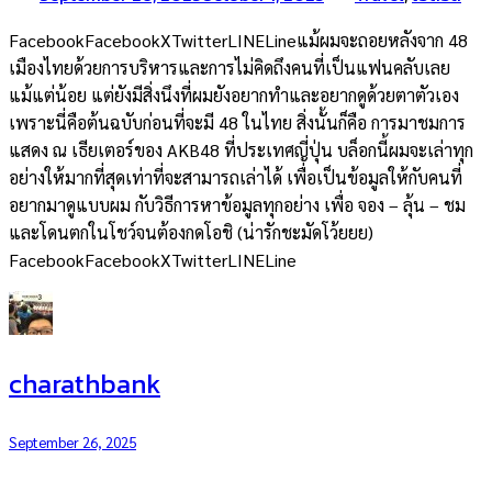
FacebookFacebookXTwitterLINELineแม้ผมจะถอยหลังจาก 48
เมืองไทยด้วยการบริหารและการไม่คิดถึงคนที่เป็นแฟนคลับเลย
แม้แต่น้อย แต่ยังมีสิ่งนึงที่ผมยังอยากทำและอยากดูด้วยตาตัวเอง
เพราะนี่คือต้นฉบับก่อนที่จะมี 48 ในไทย สิ่งนั้นก็คือ การมาชมการ
แสดง ณ เธียเตอร์ของ AKB48 ที่ประเทศญี่ปุ่น บล็อกนี้ผมจะเล่าทุก
อย่างให้มากที่สุดเท่าที่จะสามารถเล่าได้ เพื่อเป็นข้อมูลให้กับคนที่
อยากมาดูแบบผม กับวิธีการหาข้อมูลทุกอย่าง เพื่อ จอง – ลุ้น – ชม
และโดนตกในโชว์จนต้องกดโอชิ (น่ารักชะมัดโว้ยยย)
FacebookFacebookXTwitterLINELine
charathbank
September 26, 2025