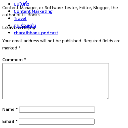
บ่นไปทั่ว
Content Manager, ex-Software Tester, Editor, Blogger, the
Content Marketing
author of IT Books.
Travel
คุยเรื่องหนัง
Leave a Reply
charathbank podcast
Your email address will not be published.
Required fields are
marked
*
Comment
*
Name
*
Email
*