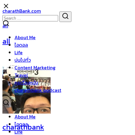
Skip
charathBank.com
to
Search
Search
content
for:
all
About Me
all
ไอดอล
Life
บ่นไปทั่ว
Content Marketing
Travel
คุยเรื่องหนัง
charathbank podcast
About Me
ไอดอล
charathbank
Life