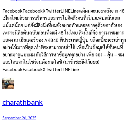
FacebookFacebookXTwitterLINELineแม้ผมจะถอยหลังจาก 48
เมืองไทยด้วยการบริหารและการไม่คิดถึงคนที่เป็นแฟนคลับเลย
แม้แต่น้อย แต่ยังมีสิ่งนึงที่ผมยังอยากทำและอยากดูด้วยตาตัวเอง
เพราะนี่คือต้นฉบับก่อนที่จะมี 48 ในไทย สิ่งนั้นก็คือ การมาชมการ
แสดง ณ เธียเตอร์ของ AKB48 ที่ประเทศญี่ปุ่น บล็อกนี้ผมจะเล่าทุก
อย่างให้มากที่สุดเท่าที่จะสามารถเล่าได้ เพื่อเป็นข้อมูลให้กับคนที่
อยากมาดูแบบผม กับวิธีการหาข้อมูลทุกอย่าง เพื่อ จอง – ลุ้น – ชม
และโดนตกในโชว์จนต้องกดโอชิ (น่ารักชะมัดโว้ยยย)
FacebookFacebookXTwitterLINELine
charathbank
September 26, 2025