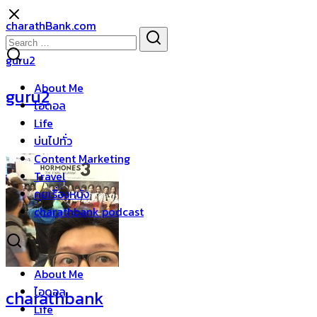
Skip
charathBank.com
to
Search
Search
content
for:
guru2
About Me
guru2
ไอดอล
Life
บ่นไปทั่ว
Content Marketing
Travel
คุยเรื่องหนัง
charathbank podcast
About Me
ไอดอล
charathbank
Life