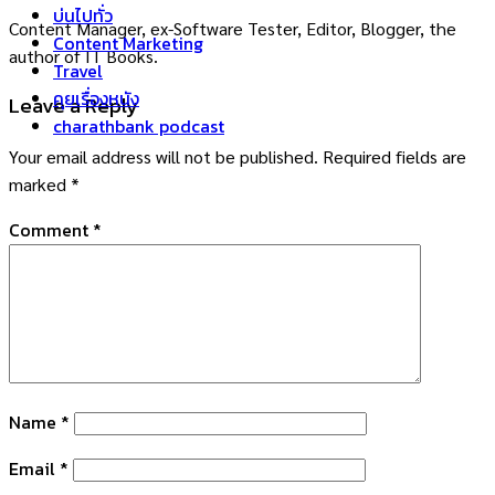
บ่นไปทั่ว
Content Manager, ex-Software Tester, Editor, Blogger, the
Content Marketing
author of IT Books.
Travel
คุยเรื่องหนัง
Leave a Reply
charathbank podcast
Your email address will not be published.
Required fields are
marked
*
Comment
*
Name
*
Email
*