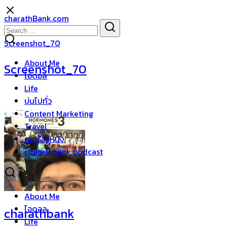
Skip
charathBank.com
to
Search
Search
content
for:
Screenshot_70
About Me
Screenshot_70
ไอดอล
Life
บ่นไปทั่ว
Content Marketing
Travel
คุยเรื่องหนัง
charathbank podcast
About Me
ไอดอล
charathbank
Life