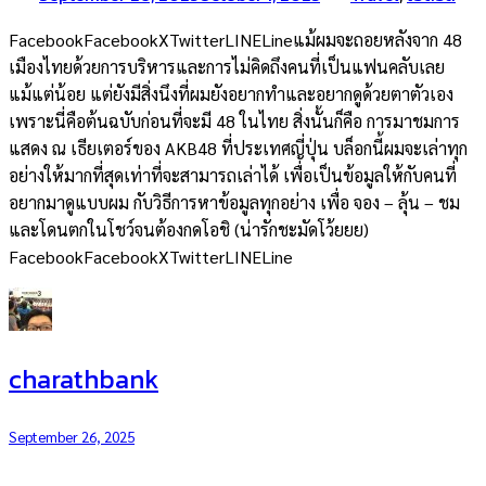
FacebookFacebookXTwitterLINELineแม้ผมจะถอยหลังจาก 48
เมืองไทยด้วยการบริหารและการไม่คิดถึงคนที่เป็นแฟนคลับเลย
แม้แต่น้อย แต่ยังมีสิ่งนึงที่ผมยังอยากทำและอยากดูด้วยตาตัวเอง
เพราะนี่คือต้นฉบับก่อนที่จะมี 48 ในไทย สิ่งนั้นก็คือ การมาชมการ
แสดง ณ เธียเตอร์ของ AKB48 ที่ประเทศญี่ปุ่น บล็อกนี้ผมจะเล่าทุก
อย่างให้มากที่สุดเท่าที่จะสามารถเล่าได้ เพื่อเป็นข้อมูลให้กับคนที่
อยากมาดูแบบผม กับวิธีการหาข้อมูลทุกอย่าง เพื่อ จอง – ลุ้น – ชม
และโดนตกในโชว์จนต้องกดโอชิ (น่ารักชะมัดโว้ยยย)
FacebookFacebookXTwitterLINELine
charathbank
September 26, 2025