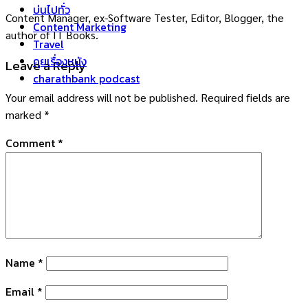
บ่นไปทั่ว
Content Manager, ex-Software Tester, Editor, Blogger, the
Content Marketing
author of IT Books.
Travel
คุยเรื่องหนัง
Leave a Reply
charathbank podcast
Your email address will not be published.
Required fields are
marked
*
Comment
*
Name
*
Email
*