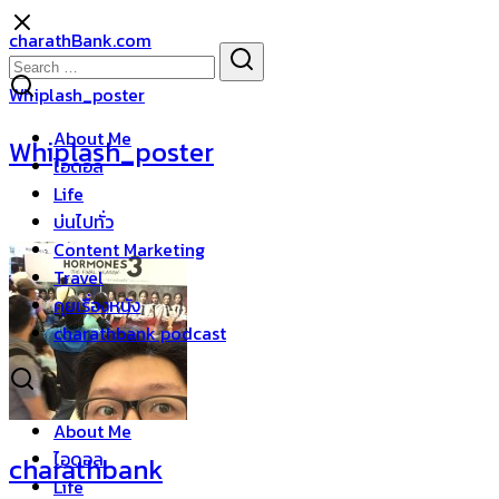
Skip
charathBank.com
to
Search
Search
content
for:
Whiplash_poster
About Me
Whiplash_poster
ไอดอล
Life
บ่นไปทั่ว
Content Marketing
Travel
คุยเรื่องหนัง
charathbank podcast
About Me
ไอดอล
charathbank
Life