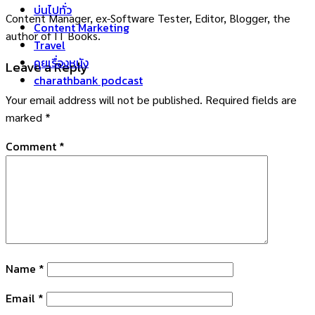
บ่นไปทั่ว
Content Manager, ex-Software Tester, Editor, Blogger, the
Content Marketing
author of IT Books.
Travel
คุยเรื่องหนัง
Leave a Reply
charathbank podcast
Your email address will not be published.
Required fields are
marked
*
Comment
*
Name
*
Email
*