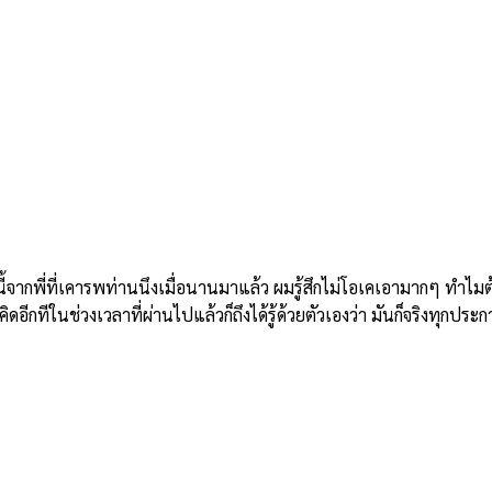
ี่ที่เคารพท่านนึงเมื่อนานมาแล้ว ผมรู้สึกไม่โอเคเอามากๆ ทำไมต้องม
อีกทีในช่วงเวลาที่ผ่านไปแล้วก็ถึงได้รู้ด้วยตัวเองว่า มันก็จริงทุกประก