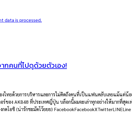
t data is processed.
าจากคนที่ไปดูด้วยตัวเอง!
ยด้วยการบริหารและการไม่คิดถึงคนที่เป็นแฟนคลับเลยแม้แต่น้อย แต่
อร์ของ AKB48 ที่ประเทศญี่ปุ่น บล็อกนี้ผมจะเล่าทุกอย่างให้มากที่สุดเท
ต้องกดโอชิ (น่ารักชะมัดโว้ยยย) FacebookFacebookXTwitterLINELine