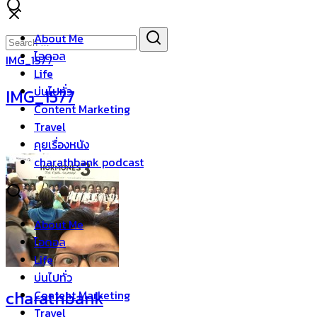
Skip
to
Search
Search
About Me
content
for:
ไอดอล
IMG_1577
Life
บ่นไปทั่ว
IMG_1577
Content Marketing
Travel
คุยเรื่องหนัง
charathbank podcast
About Me
ไอดอล
Life
บ่นไปทั่ว
charathbank
Content Marketing
Travel