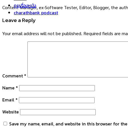
คุยเรื่องหนัง
Content Manager, ex-Software Tester, Editor, Blogger, the auth
charathbank podcast
Leave a Reply
Your email address will not be published.
Required fields are m
Comment
*
Name
*
Email
*
Website
Save my name, email, and website in this browser for th