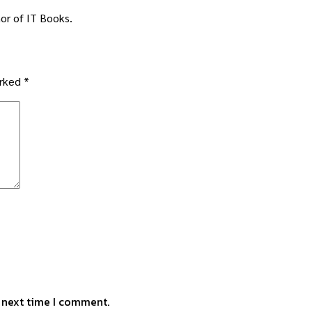
or of IT Books.
arked
*
e next time I comment.