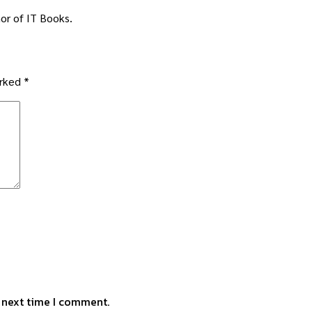
or of IT Books.
arked
*
e next time I comment.