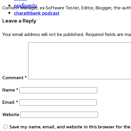
คุยเรื่องหนัง
Content Manager, ex-Software Tester, Editor, Blogger, the auth
charathbank podcast
Leave a Reply
Your email address will not be published.
Required fields are m
Comment
*
Name
*
Email
*
Website
Save my name, email, and website in this browser for th