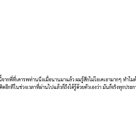
ี่ที่เคารพท่านนึงเมื่อนานมาแล้ว ผมรู้สึกไม่โอเคเอามากๆ ทำไมต้องม
อีกทีในช่วงเวลาที่ผ่านไปแล้วก็ถึงได้รู้ด้วยตัวเองว่า มันก็จริงทุกประก