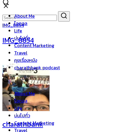
Skip
to
Search
Search
About Me
content
for:
ไอดอล
IMG_8854
Life
บ่นไปทั่ว
IMG_8854
Content Marketing
Travel
คุยเรื่องหนัง
charathbank podcast
About Me
ไอดอล
Life
บ่นไปทั่ว
charathbank
Content Marketing
Travel