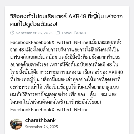
วิธีจองตั๋วไปชมเธียเตอร์ AKB48 ที่ญี่ปุ่น เล่าจาก
คนที่ไปดูด้วยตัวเอง!
Search
Search
September 26, 2025
Travel
,
ไอดอล
for:
FacebookFacebookXTwitterLINELineแม้ผมจะถอยหลัง
จาก 48 เมืองไทยด้วยการบริหารและการไม่คิดถึงคนที่เป็น
แฟนคลับเลยแม้แต่น้อย แต่ยังมีสิ่งนึงที่ผมยังอยากทำและ
อยากดูด้วยตาตัวเอง เพราะนี่คือต้นฉบับก่อนที่จะมี 48 ใน
ไทย สิ่งนั้นก็คือ การมาชมการแสดง ณ เธียเตอร์ของ AKB48
ที่ประเทศญี่ปุ่น บล็อกนี้ผมจะเล่าทุกอย่างให้มากที่สุดเท่าที่
จะสามารถเล่าได้ เพื่อเป็นข้อมูลให้กับคนที่อยากมาดูแบบ
ผม กับวิธีการหาข้อมูลทุกอย่าง เพื่อ จอง – ลุ้น – ชม และ
โดนตกในโชว์จนต้องกดโอชิ (น่ารักชะมัดโว้ยยย)
FacebookFacebookXTwitterLINELine
charathbank
September 26, 2025