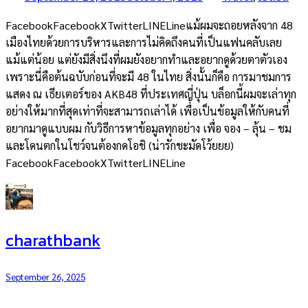
FacebookFacebookXTwitterLINELineแม้ผมจะถอยหลังจาก 48
เมืองไทยด้วยการบริหารและการไม่คิดถึงคนที่เป็นแฟนคลับเลย
แม้แต่น้อย แต่ยังมีสิ่งนึงที่ผมยังอยากทำและอยากดูด้วยตาตัวเอง
เพราะนี่คือต้นฉบับก่อนที่จะมี 48 ในไทย สิ่งนั้นก็คือ การมาชมการ
แสดง ณ เธียเตอร์ของ AKB48 ที่ประเทศญี่ปุ่น บล็อกนี้ผมจะเล่าทุก
อย่างให้มากที่สุดเท่าที่จะสามารถเล่าได้ เพื่อเป็นข้อมูลให้กับคนที่
อยากมาดูแบบผม กับวิธีการหาข้อมูลทุกอย่าง เพื่อ จอง – ลุ้น – ชม
และโดนตกในโชว์จนต้องกดโอชิ (น่ารักชะมัดโว้ยยย)
FacebookFacebookXTwitterLINELine
charathbank
September 26, 2025