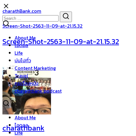
Skip
charathBank.com
to
Search
Search
content
for:
Screen-Shot-2563-11-09-at-21.15.32
About Me
Screen-Shot-2563-11-09-at-21.15.32
ไอดอล
Life
บ่นไปทั่ว
Content Marketing
Travel
คุยเรื่องหนัง
charathbank podcast
About Me
ไอดอล
charathbank
Life