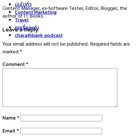
บ่นไปทั่ว
Content Manager, ex-Software Tester, Editor, Blogger, the
Content Marketing
author of IT Books.
Travel
คุยเรื่องหนัง
Leave a Reply
charathbank podcast
Your email address will not be published.
Required fields are
marked
*
Comment
*
Name
*
Email
*