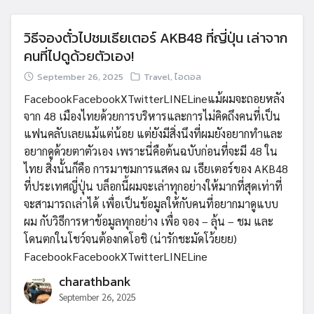
วิธีจองตั๋วไปชมเธียเตอร์ AKB48 ที่ญี่ปุ่น เล่าจาก
คนที่ไปดูด้วยตัวเอง!
Search
Search
September 26, 2025
Travel
,
ไอดอล
for:
FacebookFacebookXTwitterLINELineแม้ผมจะถอยหลัง
จาก 48 เมืองไทยด้วยการบริหารและการไม่คิดถึงคนที่เป็น
แฟนคลับเลยแม้แต่น้อย แต่ยังมีสิ่งนึงที่ผมยังอยากทำและ
อยากดูด้วยตาตัวเอง เพราะนี่คือต้นฉบับก่อนที่จะมี 48 ใน
ไทย สิ่งนั้นก็คือ การมาชมการแสดง ณ เธียเตอร์ของ AKB48
ที่ประเทศญี่ปุ่น บล็อกนี้ผมจะเล่าทุกอย่างให้มากที่สุดเท่าที่
จะสามารถเล่าได้ เพื่อเป็นข้อมูลให้กับคนที่อยากมาดูแบบ
ผม กับวิธีการหาข้อมูลทุกอย่าง เพื่อ จอง – ลุ้น – ชม และ
โดนตกในโชว์จนต้องกดโอชิ (น่ารักชะมัดโว้ยยย)
FacebookFacebookXTwitterLINELine
charathbank
September 26, 2025