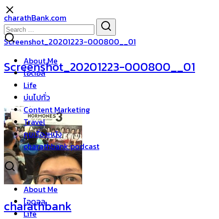
Skip
charathBank.com
to
Search
Search
content
for:
Screenshot_20201223-000800__01
About Me
Screenshot_20201223-000800__01
ไอดอล
Life
บ่นไปทั่ว
Content Marketing
Travel
คุยเรื่องหนัง
charathbank podcast
About Me
ไอดอล
charathbank
Life