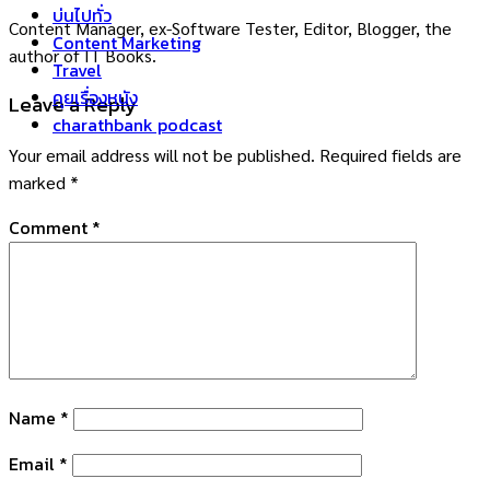
บ่นไปทั่ว
Content Manager, ex-Software Tester, Editor, Blogger, the
Content Marketing
author of IT Books.
Travel
คุยเรื่องหนัง
Leave a Reply
charathbank podcast
Your email address will not be published.
Required fields are
marked
*
Comment
*
Name
*
Email
*