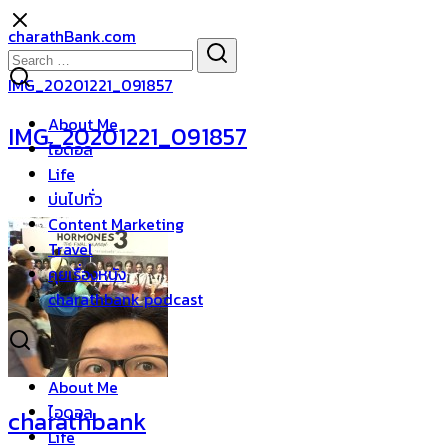
Skip
charathBank.com
to
Search
Search
content
for:
IMG_20201221_091857
About Me
IMG_20201221_091857
ไอดอล
Life
บ่นไปทั่ว
Content Marketing
Travel
คุยเรื่องหนัง
charathbank podcast
About Me
ไอดอล
charathbank
Life