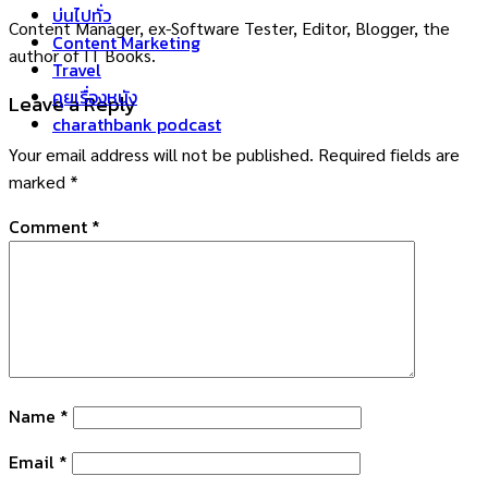
บ่นไปทั่ว
Content Manager, ex-Software Tester, Editor, Blogger, the
Content Marketing
author of IT Books.
Travel
คุยเรื่องหนัง
Leave a Reply
charathbank podcast
Your email address will not be published.
Required fields are
marked
*
Comment
*
Name
*
Email
*