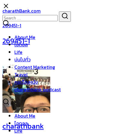
Skip
charathBank.com
to
Search
Search
content
for:
269451-1
About Me
269451-1
ไอดอล
Life
บ่นไปทั่ว
Content Marketing
Travel
คุยเรื่องหนัง
charathbank podcast
About Me
ไอดอล
charathbank
Life