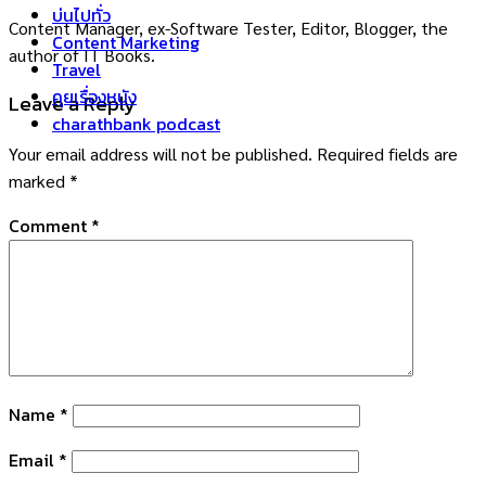
บ่นไปทั่ว
Content Manager, ex-Software Tester, Editor, Blogger, the
Content Marketing
author of IT Books.
Travel
คุยเรื่องหนัง
Leave a Reply
charathbank podcast
Your email address will not be published.
Required fields are
marked
*
Comment
*
Name
*
Email
*