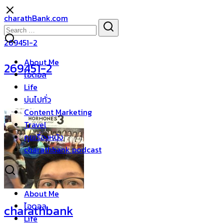
Skip
charathBank.com
to
Search
Search
content
for:
269451-2
About Me
269451-2
ไอดอล
Life
บ่นไปทั่ว
Content Marketing
Travel
คุยเรื่องหนัง
charathbank podcast
About Me
ไอดอล
charathbank
Life