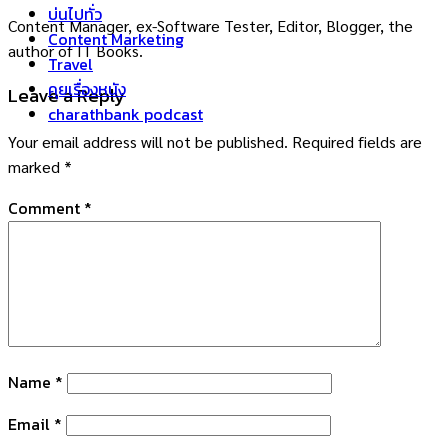
บ่นไปทั่ว
Content Manager, ex-Software Tester, Editor, Blogger, the
Content Marketing
author of IT Books.
Travel
คุยเรื่องหนัง
Leave a Reply
charathbank podcast
Your email address will not be published.
Required fields are
marked
*
Comment
*
Name
*
Email
*