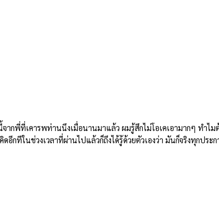
ี่ที่เคารพท่านนึงเมื่อนานมาแล้ว ผมรู้สึกไม่โอเคเอามากๆ ทำไมต้องม
อีกทีในช่วงเวลาที่ผ่านไปแล้วก็ถึงได้รู้ด้วยตัวเองว่า มันก็จริงทุกประก