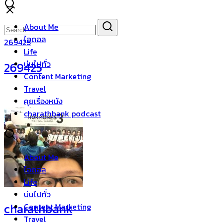
Skip
to
Search
Search
About Me
content
for:
ไอดอล
269425
Life
บ่นไปทั่ว
269425
Content Marketing
Travel
คุยเรื่องหนัง
charathbank podcast
About Me
ไอดอล
Life
บ่นไปทั่ว
charathbank
Content Marketing
Travel