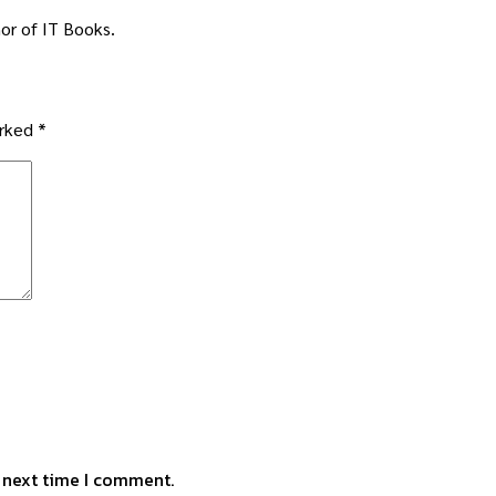
or of IT Books.
arked
*
e next time I comment.