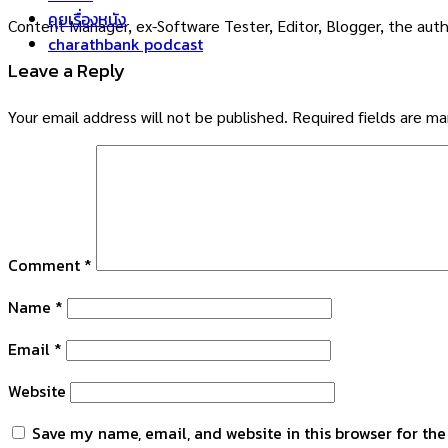
คุยเรื่องหนัง
Content Manager, ex-Software Tester, Editor, Blogger, the auth
charathbank podcast
Leave a Reply
Your email address will not be published.
Required fields are m
Comment
*
Name
*
Email
*
Website
Save my name, email, and website in this browser for th