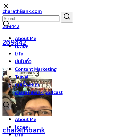
Skip
charathBank.com
to
Search
Search
content
for:
269442
About Me
269442
ไอดอล
Life
บ่นไปทั่ว
Content Marketing
Travel
คุยเรื่องหนัง
charathbank podcast
About Me
ไอดอล
charathbank
Life