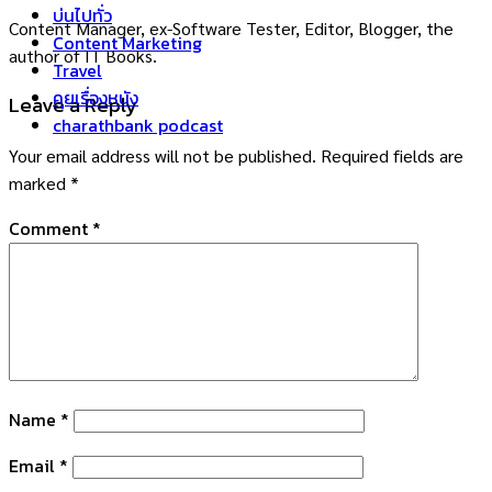
บ่นไปทั่ว
Content Manager, ex-Software Tester, Editor, Blogger, the
Content Marketing
author of IT Books.
Travel
คุยเรื่องหนัง
Leave a Reply
charathbank podcast
Your email address will not be published.
Required fields are
marked
*
Comment
*
Name
*
Email
*