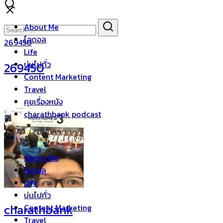
Skip
to
Search
Search
About Me
content
for:
ไอดอล
269450
Life
บ่นไปทั่ว
269450
Content Marketing
Travel
คุยเรื่องหนัง
charathbank podcast
About Me
ไอดอล
Life
บ่นไปทั่ว
charathbank
Content Marketing
Travel