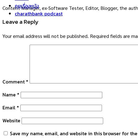
คุยเรื่องหนัง
Content Manager, ex-Software Tester, Editor, Blogger, the auth
charathbank podcast
Leave a Reply
Your email address will not be published.
Required fields are m
Comment
*
Name
*
Email
*
Website
Save my name, email, and website in this browser for th