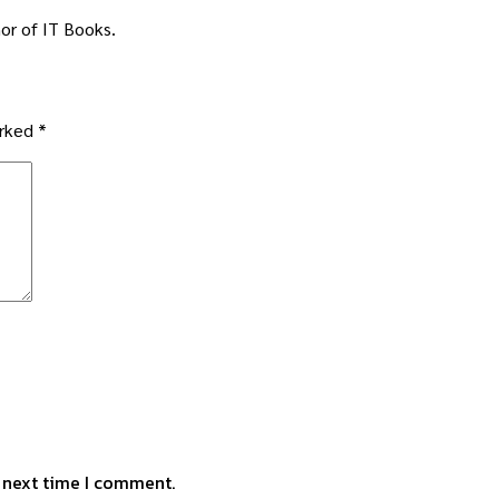
or of IT Books.
arked
*
e next time I comment.