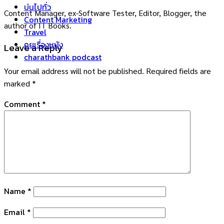
บ่นไปทั่ว
Content Manager, ex-Software Tester, Editor, Blogger, the
Content Marketing
author of IT Books.
Travel
คุยเรื่องหนัง
Leave a Reply
charathbank podcast
Your email address will not be published.
Required fields are
marked
*
Comment
*
Name
*
Email
*