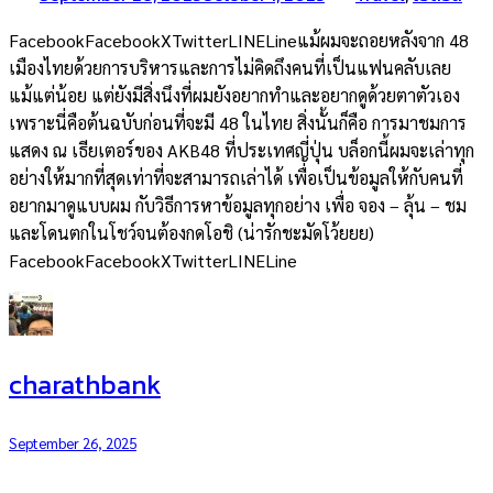
FacebookFacebookXTwitterLINELineแม้ผมจะถอยหลังจาก 48
เมืองไทยด้วยการบริหารและการไม่คิดถึงคนที่เป็นแฟนคลับเลย
แม้แต่น้อย แต่ยังมีสิ่งนึงที่ผมยังอยากทำและอยากดูด้วยตาตัวเอง
เพราะนี่คือต้นฉบับก่อนที่จะมี 48 ในไทย สิ่งนั้นก็คือ การมาชมการ
แสดง ณ เธียเตอร์ของ AKB48 ที่ประเทศญี่ปุ่น บล็อกนี้ผมจะเล่าทุก
อย่างให้มากที่สุดเท่าที่จะสามารถเล่าได้ เพื่อเป็นข้อมูลให้กับคนที่
อยากมาดูแบบผม กับวิธีการหาข้อมูลทุกอย่าง เพื่อ จอง – ลุ้น – ชม
และโดนตกในโชว์จนต้องกดโอชิ (น่ารักชะมัดโว้ยยย)
FacebookFacebookXTwitterLINELine
charathbank
September 26, 2025