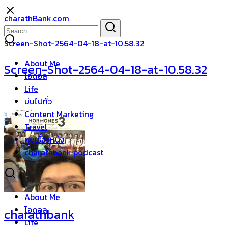
Skip
charathBank.com
to
Search
Search
content
for:
Screen-Shot-2564-04-18-at-10.58.32
About Me
Screen-Shot-2564-04-18-at-10.58.32
ไอดอล
Life
บ่นไปทั่ว
Content Marketing
Travel
คุยเรื่องหนัง
charathbank podcast
About Me
ไอดอล
charathbank
Life