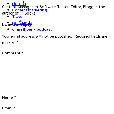
บ่นไปทั่ว
Content Manager, ex-Software Tester, Editor, Blogger, the
Content Marketing
author of IT Books.
Travel
คุยเรื่องหนัง
Leave a Reply
charathbank podcast
Your email address will not be published.
Required fields are
marked
*
Comment
*
Name
*
Email
*