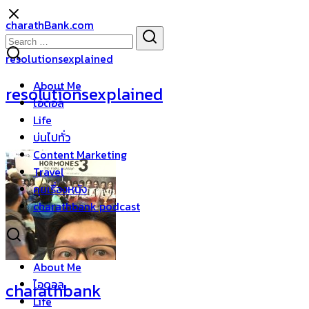
Skip
charathBank.com
to
Search
Search
content
for:
resolutionsexplained
About Me
resolutionsexplained
ไอดอล
Life
บ่นไปทั่ว
Content Marketing
Travel
คุยเรื่องหนัง
charathbank podcast
About Me
ไอดอล
charathbank
Life