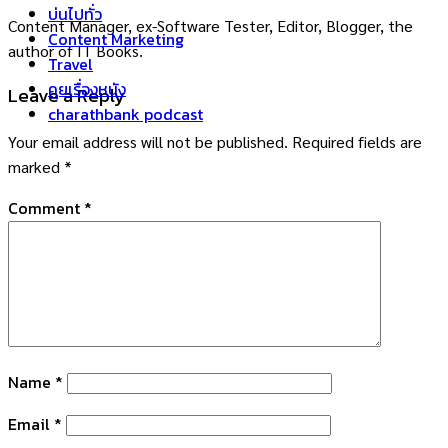
บ่นไปทั่ว
Content Manager, ex-Software Tester, Editor, Blogger, the
Content Marketing
author of IT Books.
Travel
คุยเรื่องหนัง
Leave a Reply
charathbank podcast
Your email address will not be published.
Required fields are
marked
*
Comment
*
Name
*
Email
*