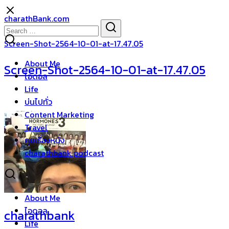
Skip
charathBank.com
to
Search
Search
content
for:
Screen-Shot-2564-10-01-at-17.47.05
About Me
Screen-Shot-2564-10-01-at-17.47.05
ไอดอล
Life
บ่นไปทั่ว
Content Marketing
Travel
คุยเรื่องหนัง
charathbank podcast
About Me
ไอดอล
charathbank
Life