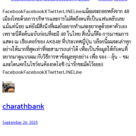
FacebookFacebookXTwitterLINELineแม้ผมจะถอยหลังจาก 48
เมืองไทยด้วยการบริหารและการไม่คิดถึงคนที่เป็นแฟนคลับเลย
แม้แต่น้อย แต่ยังมีสิ่งนึงที่ผมยังอยากทำและอยากดูด้วยตาตัวเอง
เพราะนี่คือต้นฉบับก่อนที่จะมี 48 ในไทย สิ่งนั้นก็คือ การมาชมการ
แสดง ณ เธียเตอร์ของ AKB48 ที่ประเทศญี่ปุ่น บล็อกนี้ผมจะเล่าทุก
อย่างให้มากที่สุดเท่าที่จะสามารถเล่าได้ เพื่อเป็นข้อมูลให้กับคนที่
อยากมาดูแบบผม กับวิธีการหาข้อมูลทุกอย่าง เพื่อ จอง – ลุ้น – ชม
และโดนตกในโชว์จนต้องกดโอชิ (น่ารักชะมัดโว้ยยย)
FacebookFacebookXTwitterLINELine
charathbank
September 26, 2025