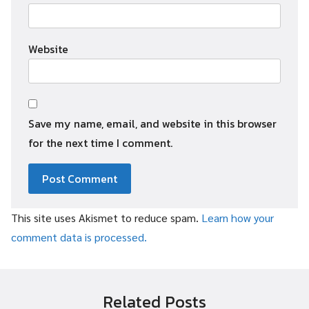
Website
Save my name, email, and website in this browser
for the next time I comment.
This site uses Akismet to reduce spam.
Learn how your
comment data is processed.
Related Posts