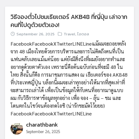
วิธีจองตั๋วไปชมเธียเตอร์ AKB48 ที่ญี่ปุ่น เล่าจาก
คนที่ไปดูด้วยตัวเอง!
Search
Search
September 26, 2025
Travel
,
ไอดอล
for:
FacebookFacebookXTwitterLINELineแม้ผมจะถอยหลัง
จาก 48 เมืองไทยด้วยการบริหารและการไม่คิดถึงคนที่เป็น
แฟนคลับเลยแม้แต่น้อย แต่ยังมีสิ่งนึงที่ผมยังอยากทำและ
อยากดูด้วยตาตัวเอง เพราะนี่คือต้นฉบับก่อนที่จะมี 48 ใน
ไทย สิ่งนั้นก็คือ การมาชมการแสดง ณ เธียเตอร์ของ AKB48
ที่ประเทศญี่ปุ่น บล็อกนี้ผมจะเล่าทุกอย่างให้มากที่สุดเท่าที่
จะสามารถเล่าได้ เพื่อเป็นข้อมูลให้กับคนที่อยากมาดูแบบ
ผม กับวิธีการหาข้อมูลทุกอย่าง เพื่อ จอง – ลุ้น – ชม และ
โดนตกในโชว์จนต้องกดโอชิ (น่ารักชะมัดโว้ยยย)
FacebookFacebookXTwitterLINELine
charathbank
September 26, 2025