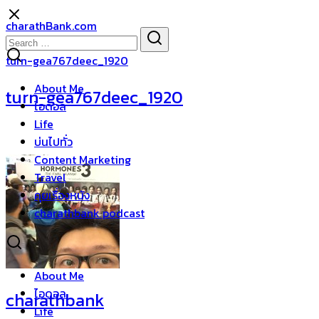
Skip
charathBank.com
to
Search
Search
content
for:
turn-gea767deec_1920
About Me
turn-gea767deec_1920
ไอดอล
Life
บ่นไปทั่ว
Content Marketing
Travel
คุยเรื่องหนัง
charathbank podcast
About Me
ไอดอล
charathbank
Life