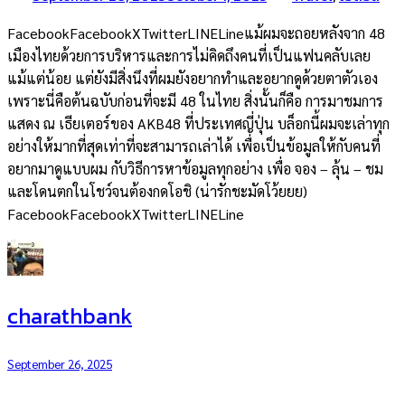
FacebookFacebookXTwitterLINELineแม้ผมจะถอยหลังจาก 48
เมืองไทยด้วยการบริหารและการไม่คิดถึงคนที่เป็นแฟนคลับเลย
แม้แต่น้อย แต่ยังมีสิ่งนึงที่ผมยังอยากทำและอยากดูด้วยตาตัวเอง
เพราะนี่คือต้นฉบับก่อนที่จะมี 48 ในไทย สิ่งนั้นก็คือ การมาชมการ
แสดง ณ เธียเตอร์ของ AKB48 ที่ประเทศญี่ปุ่น บล็อกนี้ผมจะเล่าทุก
อย่างให้มากที่สุดเท่าที่จะสามารถเล่าได้ เพื่อเป็นข้อมูลให้กับคนที่
อยากมาดูแบบผม กับวิธีการหาข้อมูลทุกอย่าง เพื่อ จอง – ลุ้น – ชม
และโดนตกในโชว์จนต้องกดโอชิ (น่ารักชะมัดโว้ยยย)
FacebookFacebookXTwitterLINELine
charathbank
September 26, 2025