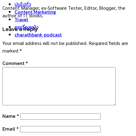
บ่นไปทั่ว
Content Manager, ex-Software Tester, Editor, Blogger, the
Content Marketing
author of IT Books.
Travel
คุยเรื่องหนัง
Leave a Reply
charathbank podcast
Your email address will not be published.
Required fields are
marked
*
Comment
*
Name
*
Email
*