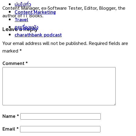
บ่นไปทั่ว
Content Manager, ex-Software Tester, Editor, Blogger, the
Content Marketing
author of IT Books.
Travel
คุยเรื่องหนัง
Leave a Reply
charathbank podcast
Your email address will not be published.
Required fields are
marked
*
Comment
*
Name
*
Email
*