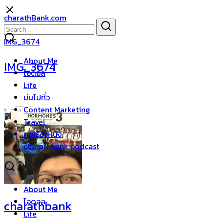
Skip
charathBank.com
to
Search
Search
content
for:
IMG_3674
About Me
IMG_3674
ไอดอล
Life
บ่นไปทั่ว
Content Marketing
Travel
คุยเรื่องหนัง
charathbank podcast
About Me
ไอดอล
charathbank
Life