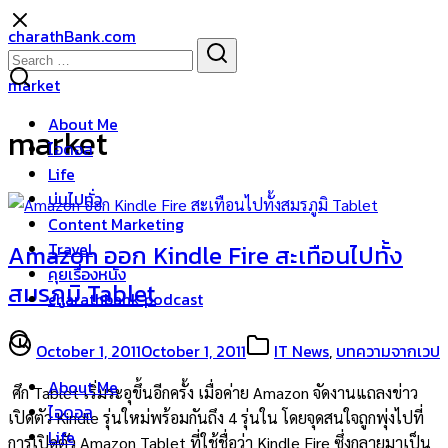
Skip
charathBank.com
to
Search
Search
content
for:
market
About Me
market
ไอดอล
Life
บ่นไปทั่ว
Content Marketing
Travel
Amazon ออก Kindle Fire สะเทือนไปทั้ง
คุยเรื่องหนัง
สมรภูมิ Tablet
charathbank podcast
October 1, 2011
October 1, 2011
IT News
,
บทความจากเวป
About Me
ศึก Tablet เริ่มระอุขึ้นอีกครั้ง เมื่อค่าย Amazon จัดงานแถลงข่าว
ไอดอล
เปิดตัว Kindle รุ่นใหม่พร้อมกันถึง 4 รุ่นใน โดยจุดสนใจถูกพุ่งไปที่
Life
การเปิดตัว Amazon Tablet ที่ใช้ชื่อว่า Kindle Fire ซึ่งกลายมาเป็น