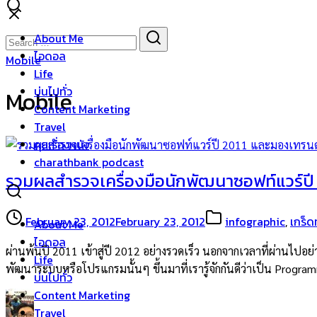
Skip
to
Search
Search
About Me
content
for:
ไอดอล
Mobile
Life
บ่นไปทั่ว
Mobile
Content Marketing
Travel
คุยเรื่องหนัง
charathbank podcast
รวมผลสำรวจเครื่องมือนักพัฒนาซอฟท์แวร์ปี
February 23, 2012
February 23, 2012
infographic
,
เกร็ดท
About Me
ไอดอล
ผ่านพ้นปี 2011 เข้าสู่ปี 2012 อย่างรวดเร็ว นอกจากเวลาที่ผ่านไปอย่า
Life
พัฒนาระบบหรือโปรแกรมนั้นๆ ขึ้นมาที่เรารู้จักกันดีว่าเป็น Programm
บ่นไปทั่ว
Content Marketing
Travel