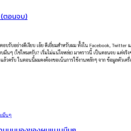
โต (ตอนจบ)
อบรับอย่างดีเงียบ เอ้ย ดีเยี่ยมสำหรับผม ทั้งใน Facebook, Twitter 
บบมึนๆ (ใช่ไหมครับ? เริ่มไม่แน่ใจหล่ะ) มาคราวนี้ เป็นตอนจบ แต่จริง
TC แล้วครับ ในตอนนี้ผมคงต้องขอเน้นการใช้งานหลักๆ จาก ข้อมูลตัวเคร
แถมมุมมองของผมแบบมึนๆ