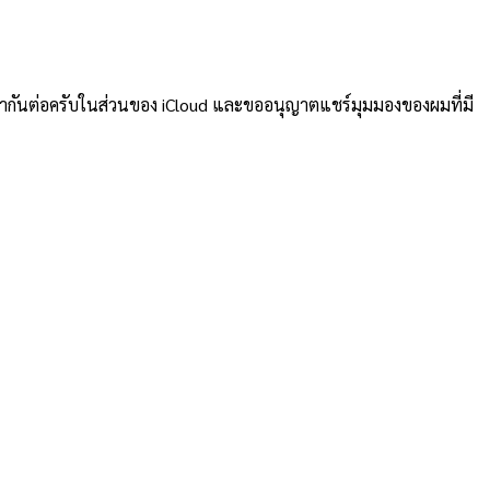
เล่ากันต่อครับในส่วนของ iCloud และขออนุญาตแชร์มุมมองของผมที่มี