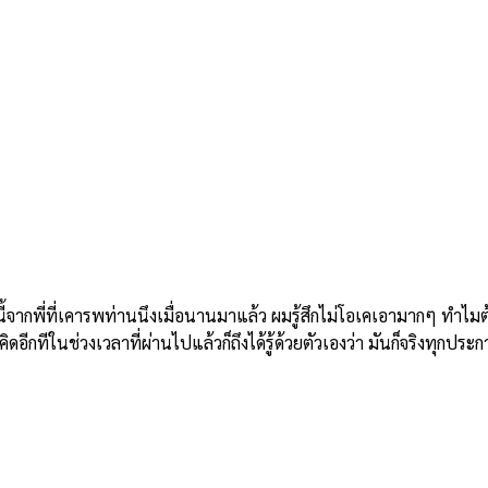
ี่ที่เคารพท่านนึงเมื่อนานมาแล้ว ผมรู้สึกไม่โอเคเอามากๆ ทำไมต้องม
อีกทีในช่วงเวลาที่ผ่านไปแล้วก็ถึงได้รู้ด้วยตัวเองว่า มันก็จริงทุกประก