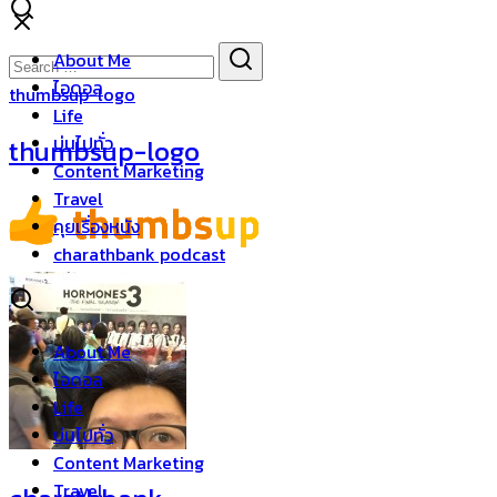
Skip
to
Search
Search
About Me
content
for:
ไอดอล
thumbsup-logo
Life
บ่นไปทั่ว
thumbsup-logo
Content Marketing
Travel
คุยเรื่องหนัง
charathbank podcast
About Me
ไอดอล
Life
บ่นไปทั่ว
Content Marketing
Travel