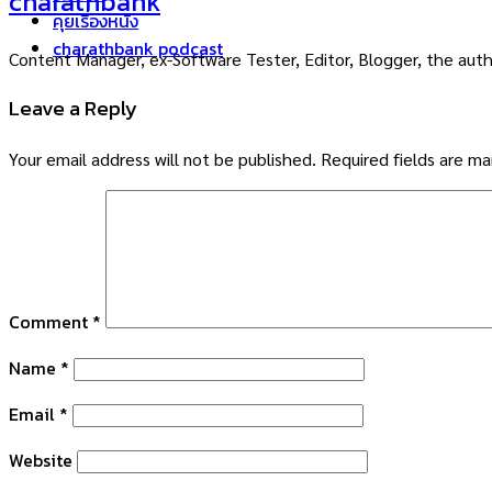
charathbank
คุยเรื่องหนัง
charathbank podcast
Content Manager, ex-Software Tester, Editor, Blogger, the auth
Leave a Reply
Your email address will not be published.
Required fields are m
Comment
*
Name
*
Email
*
Website