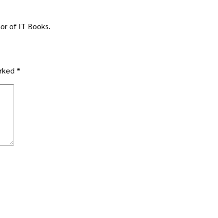
or of IT Books.
arked
*