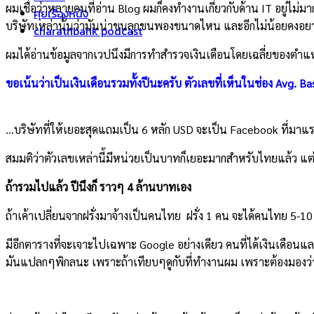
ผมเชื่อว่าหลายคนที่อ่าน Blog ผมก็คงทำงานเกี่ยวกับด้าน IT อยู่ไม่ม
คุยเรื่องหนัง
บริษัทเหล่านั้นว่ามันน่าขนลุกขนพองขนาดไหน และอีกไม่น้อยคงอยากจะ
charathbank podcast
ผมได้อ่านข้อมูลจากเวปนึงมีการทำสำรวจเงินเดือนโดยเฉลี่ยของตำแห
ขอเน้นว่าเป็นเงินเดือนรวมทั้งปีนะครับ ตัวเลขที่เห็นในช่อง Avg. 
…บริษัทที่ให้เยอะสุดแถมเป็น 6 หลัก USD จะเป็น Facebook ที่มาแร
สมมติว่าตัวเลขเหล่านี้มีหน่วยเป็นบาทก็เยอะมากสำหรับไทยแล้ว แต
ถ้ารวมไปแล้ว ปีนึงก็ ราวๆ 4 ล้านบาทเอง
ถ้าเค้าเปลี่ยนจากฝรั่งมาจ้างเป็นคนไทย ฝรั่ง 1 คน จะได้คนไทย 5-10 
มีอีกตารางที่จะเจาะไปเฉพาะ Google อย่างเดียว คนที่ได้เงินเดือนแล
มันแปลกๆพิกลนะ เพราะถ้าเทียบๆดูกับที่ทำงานผม เพราะต้องมองว่า 