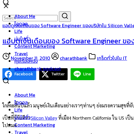
Skip
to
Search
Search
About Me
content
for:
ไอดอล
แอบดูเงินเดือนของ Software Engineer ของบริษัทใน Silicon Valle
Life
บ่นไปทั่ว
แอบดูเงินเดือนของ Software Engineer ของบ
Content Marketing
Travel
November 11, 2010
charathbank
เกร็ดทั่วไปใน IT
คุยเรื่องหนัง
charathbank podcast
Facebook
Twitter
Line
About Me
ไอดอล
ใกล้จะสิ้นปีแล้ว มนุษย์เงินเดือนอย่างเราๆท่านๆ ย่อมรอความสุขที่จับ
Life
บ่นไปทั่ว
เป็นที่ีรู้กันดีว่า
Silicon Valley
ที่เมือง Northern California ใน US เ
Content Marketing
ไปหมด
Travel