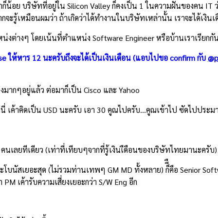
ากก็น้อย บริษัทที่อยู่ใน Silicon Valley ก็คงเป็น 1 ในความฝันของคน I
รู้เหมือนผมว่า ถ้าเกิดว่าได้ทำงานในบริษัทเหล่านั้น เราจะได้เงินเ
น่งต่างๆ โดยเน้นที่ตำแหน่ง Software Engineer หรือบ้านเราเรียกกั
Base ให้หาร 12 นะครับถึงจะได้เป็นเงินเดือน (แอบไปขอ confirm กับ
@p
งมากๆอยู่แล้ว ต่อมาก็เป็น Cisco และ Yahoo
่นี่ เค้าคิดเป็น USD นะครับ เอา 30 คูณไปครับ…คูณเข้าไป ซัดไปประ
คนเลยทีเดียว (เท่าที่เทียบๆจากที่รู้เงินเืดือนของบริษัทไทยมานะครับ)
ะโบนัสเยอะสุด (ไม่รวมท่านเทพๆ GM MD ทั้งหลาย) ก็ีืคือ Senior Soft
PM เค้ารับความเสี่ยงเยอะกว่า S/W Eng อีก