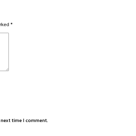
arked
*
e next time I comment.