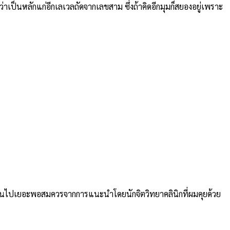
ป็นหลักแก่อีกเลเวลถัดจากเลขสาม ซึ่งถ้าคิดอีกมุมก็สยองอยู่เพราะ
่ยนไปเยอะพอสมควรจากการแนะนำโดยนักจิตวิทยาคลินิกที่ผมคุยด้วย