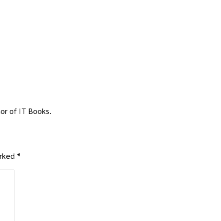
or of IT Books.
arked
*