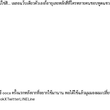
สิ… เผลอแว้บเดียวตัวเองก็อายุเลยหลักสี่ที่ใครหลายคนชอบพูดแซวว่าเ
e
 ooca ครั้งแรกหลังจากที่อยากใช้มานาน พอได้ใช้แล้วมุมมองผมเปลี
ebookXTwitterLINELine