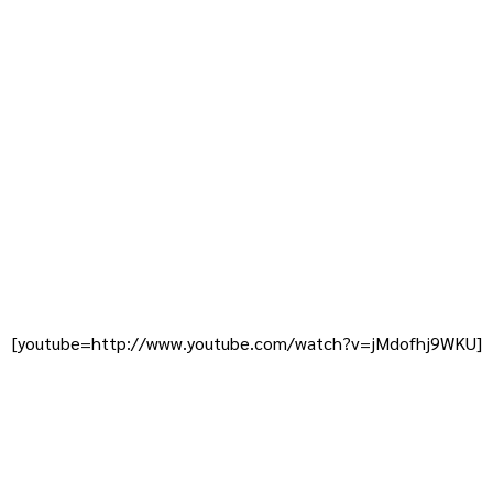
[youtube=http://www.youtube.com/watch?v=jMdofhj9WKU]