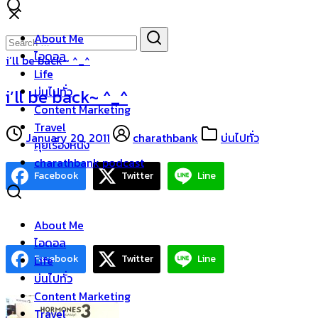
Skip
to
Search
Search
About Me
content
for:
ไอดอล
i’ll be back~ ^_^
Life
บ่นไปทั่ว
i’ll be back~ ^_^
Content Marketing
Travel
January 20, 2011
charathbank
บ่นไปทั่ว
คุยเรื่องหนัง
charathbank podcast
Facebook
Twitter
Line
About Me
ไอดอล
Facebook
Twitter
Line
Life
บ่นไปทั่ว
Content Marketing
Travel