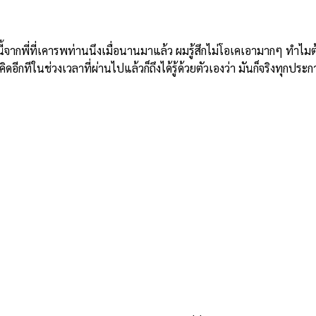
ี่ที่เคารพท่านนึงเมื่อนานมาแล้ว ผมรู้สึกไม่โอเคเอามากๆ ทำไมต้องม
อีกทีในช่วงเวลาที่ผ่านไปแล้วก็ถึงได้รู้ด้วยตัวเองว่า มันก็จริงทุกประก