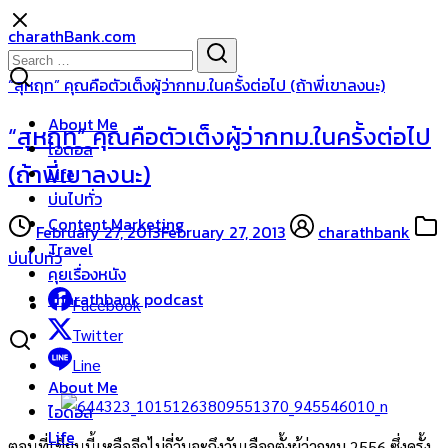
Skip
charathBank.com
to
Search
Search
content
for:
“สุหฤท” คุณคือตัวเต็งผู้ว่ากทม.ในครั้งต่อไป (ถ้าพี่เขาลงนะ)
About Me
“สุหฤท” คุณคือตัวเต็งผู้ว่ากทม.ในครั้งต่อไป
ไอดอล
(ถ้าพี่เขาลงนะ)
Life
บ่นไปทั่ว
Content Marketing
February 27, 2013
February 27, 2013
charathbank
Travel
บ่นไปทั่ว
คุยเรื่องหนัง
charathbank podcast
Facebook
Twitter
Line
About Me
ไอดอล
Life
ตอนที่เขียนนี้เหลืออีกไม่กี่วันจะถึงวันเลือกตั้งผู้ว่ากทม.2556 ซึ่งครั้ง