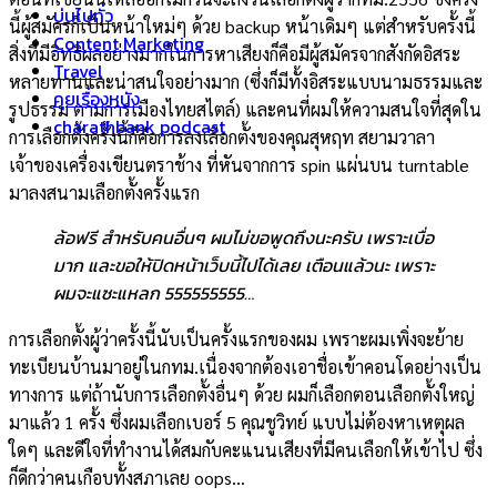
บ่นไปทั่ว
นี้ผู้สมัครก็เป็นหน้าใหม่ๆ ด้วย backup หน้าเดิมๆ แต่สำหรับครั้งนี้
Content Marketing
สิ่งที่มีอิทธิผลอย่างมากในการหาเสียงก็คือมีผู้สมัครจากสังกัดอิสระ
Travel
หลายท่านและน่าสนใจอย่างมาก (ซึ่งก็มีทั้งอิสระแบบนามธรรมและ
คุยเรื่องหนัง
รูปธรรม ตามการเมืองไทยสไตล์) และคนที่ผมให้ความสนใจที่สุดใน
charathbank podcast
การเลือกตั้งครั้งนี้ก็คือการลงเลือกตั้งของคุณสุหฤท สยามวาลา
เจ้าของเครื่องเขียนตราช้าง ที่หันจากการ spin แผ่นบน turntable
มาลงสนามเลือกตั้งครั้งแรก
ล้อฟรี สำหรับคนอื่นๆ ผมไม่ขอพูดถึงนะครับ เพราะเบื่อ
มาก และขอให้ปิดหน้าเว็บนี้ไปได้เลย เตือนแล้วนะ เพราะ
ผมจะแซะแหลก 555555555…
การเลือกตั้งผู้ว่าครั้งนี้นับเป็นครั้งแรกของผม เพราะผมเพิ่งจะย้าย
ทะเบียนบ้านมาอยู่ในกทม.เนื่องจากต้องเอาชื่อเข้าคอนโดอย่างเป็น
ทางการ แต่ถ้านับการเลือกตั้งอื่นๆ ด้วย ผมก็เลือกตอนเลือกตั้งใหญ่
มาแล้ว 1 ครั้ง ซึ่งผมเลือกเบอร์ 5 คุณชูวิทย์ แบบไม่ต้องหาเหตุผล
ใดๆ และดีใจที่ทำงานได้สมกับคะแนนเสียงที่มีคนเลือกให้เข้าไป ซึ่ง
ก็ดีกว่าคนเกือบทั้งสภาเลย oops…