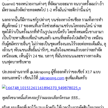
Quarrel) ของหน่วยงานต่างๆ ที่จัดมาเยอะมาก จนบางครั้งผมว่า ถ้า
มัดรวมแล้วจัดถ่ายทอดสดไป 1-2 ครั้งมันน่าจะดีกว่านี้แน่ๆ
นอกจากนั้นก็มีการแชร์รูปต่างๆ บนช่องทางโซเชียล รวมทั้งการทำ
สัญลักษณ์ 17 ของคนที่เอาใจช่วยส่งมาแชร์บนโลกออนไลน์ น่าจะ
พูดได้ว่าเป็นครั้งแรกที่ทำในรูปแบบนี้ครับ โดยทั้งหมดนี้เขาเอามา
เป็นป้ายหาเสียงเพื่อนำเสนอตัว แทนที่จะต้องไปผลิตป้าย เหมือน
กับผู้สมัครรายอื่นๆ ไม่ว่าจะเป็นชุดเครื่องนอนไร้รอยต่อทอเต็มผืน, ลุ
งอ้วนๆ พับแขนเสื้อยิ้มน่ารักๆ, คนถือไอแพรดแล้วบอกว่าจะกำจัด
เหนือเมฆ, เห็นผู้ว่า 24 ชม. บลาๆ ที่มันรกถนนและขวางทางเดิน
บนฟุตบาทชิบหาย
ปล.ลองอ่านจากที่ @Jakrapong ผู้ซึ่งออกตัวว่าขอเชียร์ X17 แบบ
ออกนอกหน้า เขียนไว้ที่
Jakrapong.com
ดูเพิ่มเติมครับ
พูดถึงขนาดนี้แล้วคงจะรู้ว่าผมจะเลือกใครนะ 555…
จริงๆ ผมเลือกพี่เขาไว้นานแล้วครับ ใช้เวลาในการตัดสินใจมากกว่า