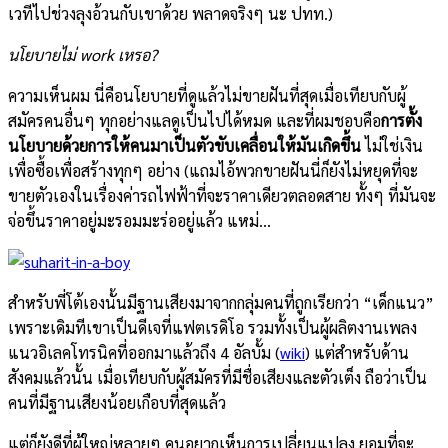
เวทีไปช่วงลุงอ้วนกับเขาด้วย พลาดจริงๆ นะ ปทท.)
นโยบายไม่ work เหรอ?
ความเห็นผม นี่คือนโยบายที่ดูแล้วไม่ขายฝันที่สุดเมื่อเทียบกับผู้
สมัครคนอื่นๆ ทุกอย่างแลดูเป็นไปได้หมด และที่ผมชอบคือ
การตั้ง
นโยบายด้วยการให้คนมาเป็นตัวขับเคลื่อนให้มันเกิดขึ้น
ไม่ใช่เงิน
เพื่อซื้อเพื่อสร้างทุกๆ อย่าง (แถมไอ้พวกขายฝันนี่ก็ยังไม่หยุดที่จะ
ขายตัวเองในเรื่องค่ารถไฟฟ้าที่จะราคาเดียวตลอดสาย ทั้งๆ ที่มันจะ
จ่อขึ้นราคาอยู่มะรอมมะร่ออยู่แล้ว แหม่…
สำหรับพี่โต้เองนั้นมีฐานเสียงมาจากกลุ่มคนที่ถูกเรียกว่า “เด็กแนว”
เพราะเดิมทีเขาเป็นดีเจที่แฟตเรดิโอ รวมทั้งเป็นผู้ผลิตงานเพลง
แนวอิเลคโทรนิคที่ออกมาแล้วถึง 4 อัลบั้ม (
wiki
) แต่สำหรับด้าน
สังคมแล้วนั้น เมื่อเทียบกับผู้สมัครที่มีชื่อเสียงและตัวเต็ง ถือว่าเป็น
คนที่มีฐานเสียงน้อยเกือบที่สุดแล้ว
แต่ก็ยังดีที่ผู้ใหญ่หลายๆ คนอยากเห็นการเปลี่ยนแปลง ยอมที่จะ