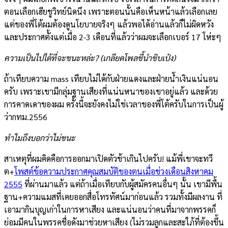
ตอนเลือกเฮียชูวิทย์นิดนึง เพราะตอนนั้นคือเห็นหน้าแล้วเลือกเลย
แต่ของพี่โต้ผมต้องดูนโยบายจริงๆ แล้วพอได้อ่านแล้วก็ไม่ผิดหวัง
และประกาศตั้งแต่เมื่อ 2-3 เดือนที่แล้วว่าผมจะเลือกเบอร์ 17 โห่ะๆ
ความเป็นไปได้ที่จะชนะหล่ะ? (เกลียดโพลชี้นำชิบเป๋ง)
ถ้าเทียบความ mass เทียบไม่ได้กับฝ่ายแดงและฝ่ายน้ำเงินแน่นอน
ครับ เพราะเขามีกลุ่มฐานเสียงที่แน่นหนาของเขาอยู่แล้ว และด้วย
การคาดเดาของผม ครั้งนี้จะยังคงไม่ใช่เวลาของพี่โต้ครับในการเป็นผู้
ว่ากทม.2556
ทำไมถึงบอกว่าไม่ชนะ
สาเหตุที่ผมคิดคือการออกมาเปิดตัวช้าเกินไปครับ! แม้พี่เขาจะทวี
ต+
โพสต์ข้อความประกาศคุณสมบัติของตนเมื่อช่วงเดือนสิงหาคม
2555
ที่ผ่านมาแล้ว แต่ถ้าเมื่อเทียบกับผู้สมัครคนอื่นๆ นั้น เขามีพื้น
ฐาน+ความแมสที่เคยออกสื่อโทรทัศน์มาก่อนแล้ว รวมทั้งมีผลงาน ที่
เอามากินบุญเก่าในการหาเสียง และแน่นอนว่าคนที่มาจากพรรคก็
ย่อมมีคนในพรรคชื่อดังมาช่วยหาเสียง (ไม่รวมลูกและสะใภ้ที่ต้องขึ้น