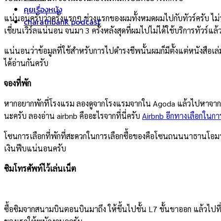
คุยเรื่องหนัง
แน่นอนครับว่าครั้งแรกๆ ช่วงแรกของผมทั้งหมดผมไปกับทัวร์ครับ ไม่ว
charathbank podcast
เชี่ยนเวิร์ลแน่นอน จนมา 3 ครั้งหลังสุดที่ผมไปไม่ได้ใช้บริการทัวร์
แน่นอนว่าข้อมูลที่ใช้สำหรับการไปดำรงชีพนั้นผมก็มีตั้งแต่หนังสือเ
ได้อ่านกันครับ
จองที่พัก
หากอยากพักที่โรงแรม ลองดูจากโรงแรมจากใน Agoda แล้วไปหาจากเว็บ
นะครับ ลองอ่าน airbnb คืออะไรจากที่นี่ครับ
Airbnb อีกทางเลือกในก
โซนการเลือกที่พักที่สะดวกในการเลือกซื้อของคือโซนถนนนาธานโอมา
เงินฟีบแน่นอนครับ
ซิมโทรศัพท์ไว้เล่นเน็ต
ซื้อซิมจากสนามบินตอนบินมาถึง ให้ขึ้นไปชั้น L7 ชั้นขาออก แล้วไป