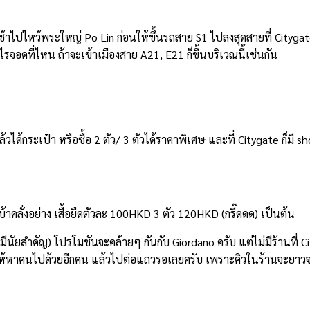
ไปไหว้พระใหญ่ Po Lin ก่อนให้ขึ้นรถสาย S1 ไปลงสุดสายที่ Citygate
รจอดที่ไหน ถ้าจะเข้าเมืองสาย A21, E21 ก็ขึ้นบริเวณนี้เช่นกัน
้วได้กระเป๋า หรือซื้อ 2 ตัว/ 3 ตัวได้ราคาพิเศษ และที่ Citygate ก็มี 
าคลั่งอย่าง เสื้อยืดตัวละ 100HKD 3 ตัว 120HKD (กรี๊ดดด) เป็นต้น
งมีนัยสำคัญ) โปรโมชันจะคล้ายๆ กันกับ Giordano ครับ แต่ไม่มีร้านที่ 
ให้หาคนไปด้วยอีกคน แล้วไปต่อแถวรอเลยครับ เพราะคิวในร้านจะยาวจนค