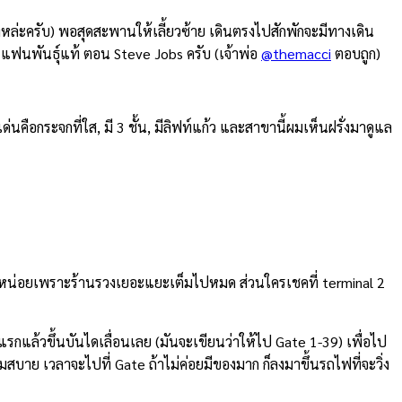
งหล่ะครับ) พอสุดสะพานให้เลี้ยวซ้าย เดินตรงไปสักพักจะมีทางเดิน
ารแฟนพันธุ์แท้ ตอน Steve Jobs ครับ (เจ้าพ่อ
@themacci
ตอบถูก)
เด่นคือกระจกที่ใส, มี 3 ชั้น, มีลิฟท์แก้ว และสาขานี้ผมเห็นฝรั่งมาดูแล
ายหน่อยเพราะร้านรวงเยอะแยะเต็มไปหมด ส่วนใครเชคที่ terminal 2
รกแล้วขึ้นบันไดเลื่อนเลย (มันจะเขียนว่าให้ไป Gate 1-39) เพื่อไป
าย เวลาจะไปที่ Gate ถ้าไม่ค่อยมีของมาก ก็ลงมาขึ้นรถไฟที่จะวิ่ง