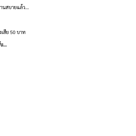
บ ท่านสบายแล้ว…
งเสีย 50 บาท
รับ…