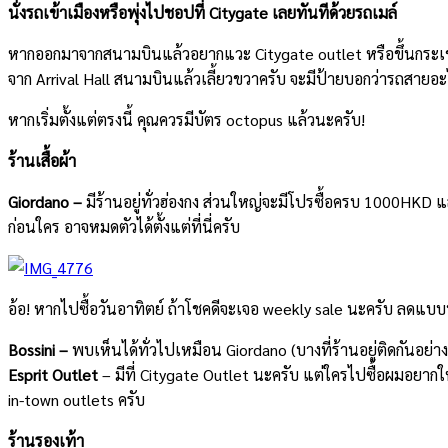
นั่งรถเข้าเมืองหรือพุ่งไปชอปที่ Citygate เลยทันทีด้วยรถเมล์
หากออกมาจากสนามบินแล้วอยากแวะ Citygate outlet หรือขึ้นกระเช้า
จาก Arrival Hall สนามบินแล้วเลี้ยวขวาครับ จะมีป้ายบอกว่ารถสายอะไ
หากเริ่มตั้งแต่ตรงนี้ คุณควรมีบัตร octopus แล้วนะครับ!
ร้านเสื้อผ้า
Giordano –
มีร้านอยู่ทั่วฮ่องกง ส่วนใหญ่จะมีโปรซื้อครบ 1000HKD แล
ก่อนใคร อาจหมดตัวได้ตั้งแต่ที่นี่ครับ
อ้อ! หากไปซื้อวันอาทิตย์ ถ้าโชคดีจะเจอ weekly sale นะครับ ลดแบบบ้
Bossini –
พบเห็นได้ทั่วไปเหมือน Giordano (บางที่ร้านอยู่ติดกันอย่า
Esprit Outlet
– มีที่ Citygate Outlet นะครับ แต่ใครไปซื้อผมอยาก
in-town outlets ครับ
ร้านรองเท้า