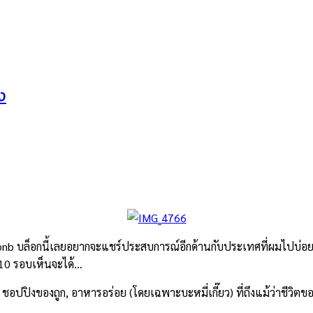
ง
airbnb บล็อกนี้เลยอยากจะแชร์ประสบการณ์อีกด้านกับประเทศที่ผมไปบ่อย
วม 10 รอบเห็นจะได้…
ปปิงของถูก, อาหารอร่อย (โดยเฉพาะบะหมี่เกี๊ยว) ที่ถึงแม้ว่าชีวิตข