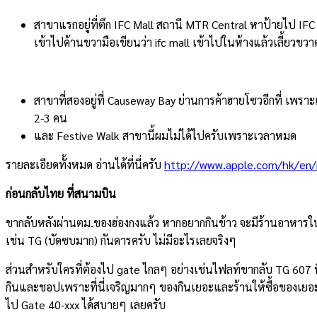
สาขาแรกอยู่ที่ตึก IFC Mall สถานี MTR Central หาป้ายไป IFC 
เข้าไปด้านขวามือเขียนว่า ifc mall เข้าไปในห้างแล้วเลี้ยวข
สาขาที่สองอยู่ที่ Causeway Bay ย่านการค้าฮายโซวอีกที่ เพราะแถว
2-3 คน
และ Festive Walk สาขานี้ผมไม่ได้ไปครับเพราะเวลาหมด
รายละเอียดทั้งหมด อ่านได้ที่นี่ครับ
http://www.apple.com/hk/en/re
ก่อนกลับไทย ที่สนามบิน
ขากลับหลังผ่านตม.ของฮ่องกงแล้ว หากอยากกินข้าว จะมีร้านอาหารใ
เช่น TG (บัดซบมาก) กันดารครับ ไม่มีอะไรเลยจริงๆ
ส่วนสำหรับใครที่ต้องไป gate ไกลๆ อย่างเช่นไฟลท์ขากลับ TG 607 ที
กินและชอปเพราะที่นี่เจริญมากๆ ของกินเยอะและร้านให้ซื้อของเยอะม
ไป Gate 40-xxx ได้สบายๆ เลยครับ