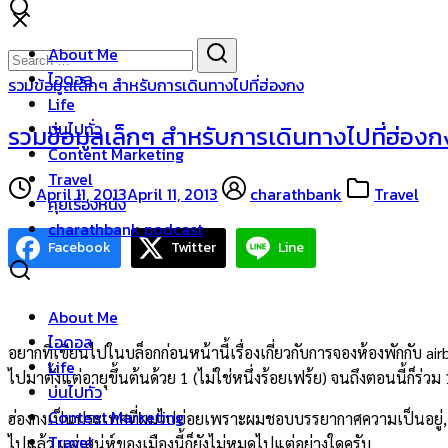
Skip
to
Search
Search
About Me
content
for:
ไอดอล
รวมข้อมูลเล็กๆ สำหรับการเดินทางไปที่ฮ่องกง
Life
บ่นไปทั่ว
รวมข้อมูลเล็กๆ สำหรับการเดินทางไปที่ฮ่องก
Content Marketing
Travel
April 11, 2013
April 11, 2013
charathbank
Travel
คุยเรื่องหนัง
charathbank podcast
Facebook
Twitter
Line
About Me
ไอดอล
อยากที่เขียนไปในบล็อกก่อนหน้านี้เรื่องเกี่ยวกับการจองห้องพักกับ 
Life
ไปมาตั้งแต่อายุขึ้นต้นด้วย 1 (ไม่ใช่หนึ่งร้อยเฟร้ย) จนถึงตอนนี้ก็ร่
บ่นไปทั่ว
Content Marketing
ฮ่องกงเป็นประเทศที่ผมไปบ่อยเพราะผมชอบบรรยากาศความเป็นอยู่, ชอ
Travel
ไปแล้ว แต่เสน่ห์ของเมืองนี้ก็ยังไม่หมดไปแต่อย่างใดครับ