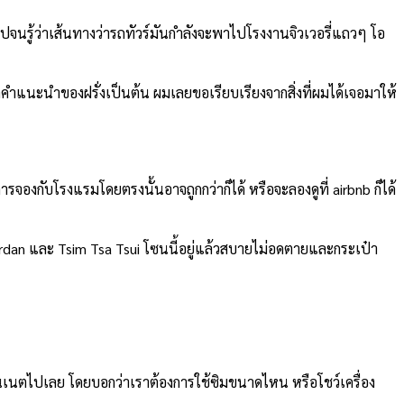
ปจนรู้ว่าเส้นทางว่ารถทัวร์มันกำลังจะพาไปโรงงานจิวเวอรี่แถวๆ โอ
ำแนะนำของฝรั่งเป็นต้น ผมเลยขอเรียบเรียงจากสิ่งที่ผมได้เจอมาให้
กับโรงแรมโดยตรงนั้นอาจถูกกว่าก็ได้ หรือจะลองดูที่ airbnb ก็ได้
rdan และ Tsim Tsa Tsui โซนนี้อยู่แล้วสบายไม่อดตายและกระเป๋า
่นเนตไปเลย โดยบอกว่าเราต้องการใช้ซิมขนาดไหน หรือโชว์เครื่อง