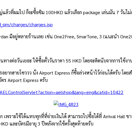
ล้วที่ผมไป ก็จะซื้อซิม 100HKD แล้วเลือก package เล่นมัน 7 วันไม่อั
d_sim/charges/charges.jsp
, Jordan มีอยู่หลายร้านเลย เช่น One2Free, SmarTone, 3 (แนะนำ On
เดินทางต่อวันเยอะ ให้ซื้อตั๋ววันราคา 55 HKD โดยจะคิดนับจากการใช้ง
าใครอยากฮายโซววว นั่ง Airport Express ก็ซื้อล่วงหน้าไว้ก่อนได้ครับ 
ัตร Airport Express ครับ
/AELControlServlet?action=aelshop&lang=eng&catid=10422
เพราะใช้ได้แทบทุกที่ที่จ่ายเงินได้ สามารถไปซื้อได้ที่ Arrival Hall
D และบัตรมีอายุ 3 ปีหลังจากใช้ครั้งสุดท้ายครับ