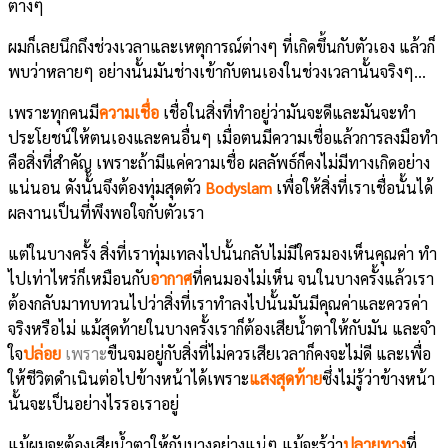
ต่างๆ
ผมก็เลยนึกถึงช่วงเวลาและเหตุการณ์ต่างๆ ที่เกิดขึ้นกับตัวเอง แล้วก็
พบว่าหลายๆ อย่างนั้นมันช่างเข้ากับตนเองในช่วงเวลานั้นจริงๆ…
เพราะทุกคนมี
ความเชื่อ
เชื่อในสิ่งที่ทำอยู่ว่ามันจะดีและมันจะทำ
ประโยชน์ให้ตนเองและคนอื่นๆ เมื่อตนมีความเชื่อแล้วการลงมือทำ
คือสิ่งที่สำคัญ เพราะถ้ามีแค่ความเชื่อ ผลลัพธ์ก็คงไม่มีทางเกิดอย่าง
แน่นอน ดังนั้นจึงต้องทุ่มสุดตัว
Bodyslam
เพื่อให้สิ่งที่เราเชื่อนั้นได้
ผลงานเป็นที่พึงพอใจกับตัวเรา
แต่ในบางครั้ง สิ่งที่เราทุ่มเทลงไปนั้นกลับไม่มีใครมองเห็นคุณค่า ทำ
ไปเท่าไหร่ก็เหมือนกับ
อากาศ
ที่คนมองไม่เห็น จนในบางครั้งแล้วเรา
ต้องกลับมาทบทวนไปว่าสิ่งที่เราทำลงไปนั้นมันมีคุณค่าและควรค่า
จริงหรือไม่ แม้สุดท้ายในบางครั้งเราก็ต้องเสียน้ำตาให้กับมัน และจำ
ใจ
ปล่อย
เพราะ
ขืนจมอยู่กับสิ่งที่ไม่ควรเสียเวลาก็คงจะไม่ดี และเพื่อ
ให้ชีวิตดำเนินต่อไปข้างหน้าได้เพราะ
แสงสุดท้าย
ซึ่งไม่รู้ว่าข้างหน้า
นั้นจะเป็นอย่างไรรอเราอยู่
แม้ผมจะต้องเสียน้ำตาให้กับบางอย่างแน่ๆ แม้จะรู้ว่า
ปลายทาง
ที่