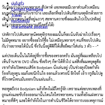
บ่นไปทั่ว
วันนี้ผมว่างในรอบหลายๆ สัปดาห์ เลยพอจะมีเวลาส่วนตัวเหมือน
Content Marketing
มนุษย์เงินเดือนกับเขาบ้าง เลยเลือกที่จะไปเดินที่สวนจตุจักรด้วยการ
Travel
เดินไปจากคอนโดที่อยู่แถวๆ สะพานควายซึ่งผมเดินไปเป็นปกติอยู่
คุยเรื่องหนัง
แล้ว (ระยะทางประมาณกิโลครึ่งได้)
charathbank podcast
ปกติการไปเดินตลาดนัดจตุจักรของผมนั้นก็จะเน้นจับฉ่ายไปเรื่อยๆ
ไม่มีจุดหมาย อยากซื้ออะไรก็ซื้อ ไม่เหมือนหลายๆ คนที่ชอบไปเดิน
กันว่าอยากจะได้นั่นนี่ ซึ่งวันนี้อยู่ดีดีก็ได้เสื้อยืดมาใส่เล่น 3 ตัว – -”
แต่ประเด็นนั้นไม่ได้อยู่ที่การซื้อของหรอกครับ มันอยู่ที่ผมเหลือบไป
เห็นร้านขาย DVD เถื่อน ซึ่งจริงๆ ก็หาได้ที่วไป แต่สิ่งที่ผมหยุดดูคือ
เขากำลังเปิดคอนเสิร์ต Bodyslam นั่งเล่นอยู่ เป็นช่วงลุงป๊อดกำลัง
ร้องกับลุงตูน ผมก็เลยนึกในใจ ออกแล้วเหรอนี่ อีกใจก็ เอ้า! กรูลืมไปดู
ที่โรงหนังจนมันออกเป็นแผ่นแล้ว…
พอพูดถึงวง Bodyslam แล้วก็คงไม่มีใครรู้จัก เพราะแต่ละบทเพลงที่
ถูกแต่งและขับร้องออกมานั้นโดนใจใครหลายคน รวมทั้งยังแฝงความ
หมายที่ดีๆ และให้กำลังใจในการดำเนินชีวิตได้จากการเจอเหตุการณ์