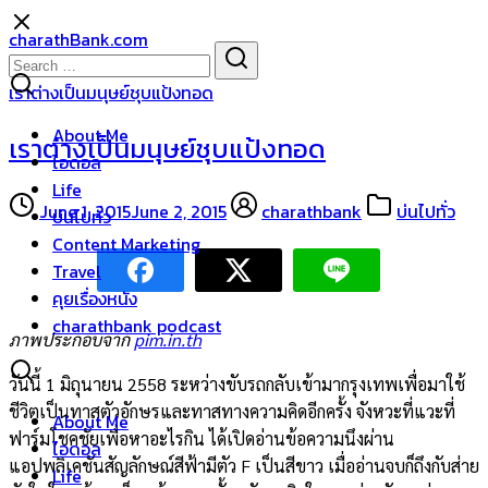
Skip
charathBank.com
to
Search
Search
content
for:
เราต่างเป็นมนุษย์ชุบแป้งทอด
About Me
เราต่างเป็นมนุษย์ชุบแป้งทอด
ไอดอล
Life
June 1, 2015
June 2, 2015
charathbank
บ่นไปทั่ว
บ่นไปทั่ว
Content Marketing
Travel
คุยเรื่องหนัง
charathbank podcast
ภาพประกอบจาก
pim.in.th
วันนี้ 1 มิถุนายน 2558 ระหว่างขับรถกลับเข้ามากรุงเทพเพื่อมาใช้
ชีวิตเป็นทาสตัวอักษรและทาสทางความคิดอีกครั้ง จังหวะที่แวะที่
About Me
ฟาร์มโชคชัยเพื่อหาอะไรกิน ได้เปิดอ่านข้อความนึงผ่าน
ไอดอล
แอปพลิเคชันสัญลักษณ์สีฟ้ามีตัว F เป็นสีขาว เมื่ออ่านจบก็ถึงกับส่าย
Life