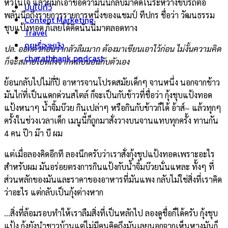
หัวในใจ แล้วผมก็เอาข้อความนั้นกลับมาคิดในระหว่างขับรถต่อ
บ่นไปทั่ว
พลันนึกถึงรายการรายการหนึ่งของแชมป์ ทีปกร ชื่อว่า วัฒนธรรม
Content Marketing
ชุบแป้งทอด ก็เลยได้คิดนั่นนี่มาตลอดทาง
Travel
คุยเรื่องหนัง
ปล. ออกตัวก่อนว่ากลัวลืมมาก ต้องมาเขียนเอาไว้ก่อน ไม่งั้นความคิด
charathbank podcast
ก็จะสลายไปหลังจากหลับนอนกับตัวเอง
ย้อนกลับไปไม่กี่ปี อาหารจานโปรดสมัยเด็กๆ จานหนึ่ง นอกจากข้าว
มันไก่ที่เป็นแดกด่วนสไตล์ ก็จะเป็นกับข้าวที่ชื่อว่า กุ้งชุบแป้งทอด
แป้งหนาๆ น้ำจิ้มบ๊วย กินเปล่าๆ หรือกินกับข้าวก็ได้ อ้าส์~ แล้วทุกๆ
ครั้งในช่วงเวลาเด็ก เมนูนี้ก็ถูกมาสั่งวางบนจานแทบทุกครั้ง ทานกัน
4 คน ป๊า ม๊า บี ผม
แต่เมื่อลองคิดอีกที ลองนึกครับว่าเราสั่งกุ้งชุปแป้งทอดเพราะอะไร
สำหรับผม มันอร่อยตรงการกินแป้งกับน้ำจิ้มบ๊วยนั่นแหละ ทั้งๆ ที่
ส่วนหลักของมันและราคาของอาหารที่มันแพง กลับไม่ใช่สิ่งที่เราคิด
ว่าอะไร แต่กลับเป็นกุ้งต่างหาก
…สิ่งที่ล้อมรอบทำให้เราลืมสิ่งที่เป็นหลักไป ลองดูชื่อก็ได้ครับ กุ้งชุบ
แป้ง กุ้งยังนำชาวบ้านแต่ไม่มีคนคิดถึงมันเลยนอกจากเห็นหางมันก็