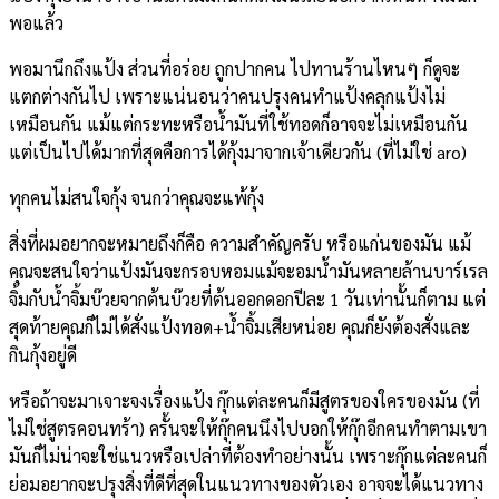
พอแล้ว
พอมานึกถึงแป้ง ส่วนที่อร่อย ถูกปากคน ไปทานร้านไหนๆ ก็ดูจะ
แตกต่างกันไป เพราะแน่นอนว่าคนปรุงคนทำแป้งคลุกแป้งไม่
เหมือนกัน แม้แต่กระทะหรือน้ำมันที่ใช้ทอดก็อาจจะไม่เหมือนกัน
แต่เป็นไปได้มากที่สุดคือการได้กุ้งมาจากเจ้าเดียวกัน (ที่ไม่ใช่ aro)
ทุกคนไม่สนใจกุ้ง จนกว่าคุณจะแพ้กุ้ง
สิ่งที่ผมอยากจะหมายถึงก็คือ ความสำคัญครับ หรือแก่นของมัน แม้
คุณจะสนใจว่าแป้งมันจะกรอบหอมแม้จะอมน้ำมันหลายล้านบาร์เรล
จิ้มกับน้ำจิ้มบ๊วยจากต้นบ๊วยที่ต้นออกดอกปีละ 1 วันเท่านั้นก็ตาม แต่
สุดท้ายคุณก็ไม่ได้สั่งแป้งทอด+น้ำจิ้มเสียหน่อย คุณก็ยังต้องสั่งและ
กินกุ้งอยู่ดี
หรือถ้าจะมาเจาะจงเรื่องแป้ง กุ๊กแต่ละคนก็มีสูตรของใครของมัน (ที่
ไม่ใช่สูตรคอนทร้า) ครั้นจะให้กุ๊กคนนึงไปบอกให้กุ๊กอีกคนทำตามเขา
มันก็ไม่น่าจะใช่แนวหรือเปล่าที่ต้องทำอย่างนั้น เพราะกุ๊กแต่ละคนก็
ย่อมอยากจะปรุงสิ่งที่ดีที่สุดในแนวทางของตัวเอง อาจจะได้แนวทาง