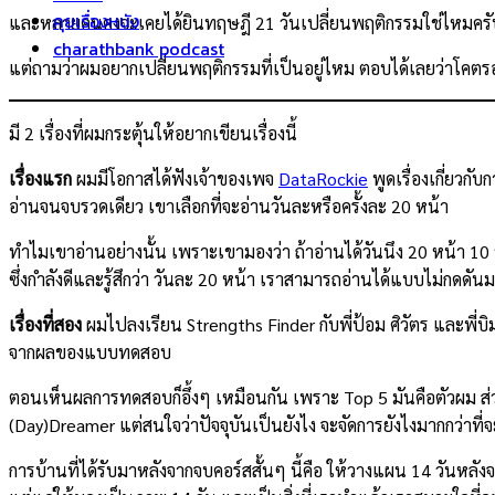
คุยเรื่องหนัง
และหลายคนคงจะเคยได้ยินทฤษฎี 21 วันเปลี่ยนพฤติกรรมใช่ไหมครับ จริ
charathbank podcast
แต่ถามว่าผมอยากเปลี่ยนพฤติกรรมที่เป็นอยู่ไหม ตอบได้เลยว่าโค
มี 2 เรื่องที่ผมกระตุ้นให้อยากเขียนเรื่องนี้
เรื่องแรก
ผมมีโอกาสได้ฟังเจ้าของเพจ
DataRockie
พูดเรื่องเกี่ยวกั
อ่านจนจบรวดเดียว เขาเลือกที่จะอ่านวันละหรือครั้งละ 20 หน้า
ทำไมเขาอ่านอย่างนั้น เพราะเขามองว่า ถ้าอ่านได้วันนึง 20 หน้า 10 ว
ซึ่งกำลังดีและรู้สึกว่า วันละ 20 หน้า เราสามารถอ่านได้แบบไม่กดดัน
เรื่องที่สอง
ผมไปลงเรียน Strengths Finder กับพี่ป้อม ศิวัตร และพี่บิม
จากผลของแบบทดสอบ
ตอนเห็นผลการทดสอบก็อึ้งๆ เหมือนกัน เพราะ Top 5 มันคือตัวผม ส่วนอ
(Day)Dreamer แต่สนใจว่าปัจจุบันเป็นยังไง จะจัดการยังไงมากกว่า
การบ้านที่ได้รับมาหลังจากจบคอร์สสั้นๆ นี้คือ ให้วางแผน 14 วันหลั