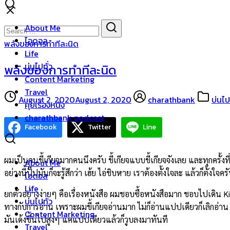
Skip
to
Search
Search
About Me
content
for:
ไอดอล
พลังของการทำทีละนิด
Life
บ่นไปทั่ว
พลังของการทำทีละนิด
Content Marketing
Travel
August 2, 2020
August 2, 2020
charathbank
บ่นไปท
คุยเรื่องหนัง
charathbank podcast
Facebook
Twitter
Line
ผมเป็นคนขี้เกียจมากคนนึงครับ ขี้เกียจแบบขี้เกียจจังเลย และทุกครั
About Me
อย่างนี้ปั๊ปมันก็จะรู้สึกว่า เฮ้ย ไอ่ชิบหาย เราต้องตั้งใจละ แล้วก็ตั้งใจค
ไอดอล
Life
ยกตัวอย่างง่ายๆ คือเรื่องหนังสือ ผมชอบซื้อหนังสือมาก ชอบไปเดิน 
บ่นไปทั่ว
ทางกับการอ่าน เพราะผมขี้เกียจอ่านมาก ไม่ก็อ่านแปปเดียวก็เลิกอ่า
Content Marketing
มันเด้งขึ้นไปสูงๆ แค่แปปเดียวแล้วก็วูบลงมาทันที
Travel