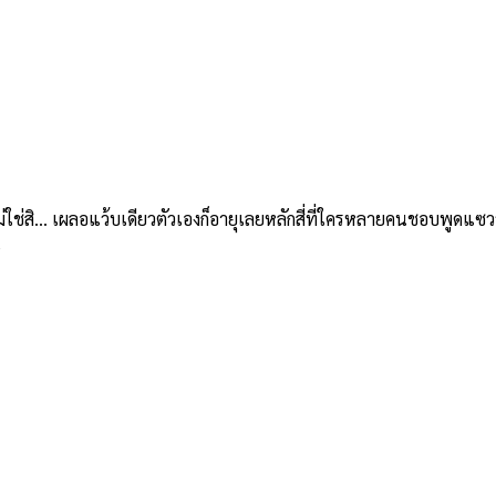
สิ… เผลอแว้บเดียวตัวเองก็อายุเลยหลักสี่ที่ใครหลายคนชอบพูดแซวว่าเ
e