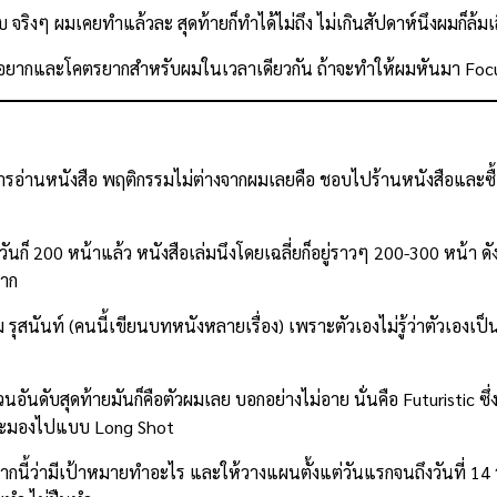
งๆ ผมเคยทำแล้วละ สุดท้ายก็ทำได้ไม่ถึง ไม่เกินสัปดาห์นึงผมก็ล้มเล
ตรอยากและโคตรยากสำหรับผมในเวลาเดียวกัน ถ้าจะทำให้ผมหันมา Foc
บการอ่านหนังสือ พฤติกรรมไม่ต่างจากผมเลยคือ ชอบไปร้านหนังสือและซื้อห
ันก็ 200 หน้าแล้ว หนังสือเล่มนึงโดยเฉลี่ยก็อยู่ราวๆ 200-300 หน้า ดัง
มาก
 รุสนันท์ (คนนี้เขียนบทหนังหลายเรื่อง) เพราะตัวเองไม่รู้ว่าตัวเองเป็
ันดับสุดท้ายมันก็คือตัวผมเลย บอกอย่างไม่อาย นั่นคือ Futuristic ซึ่
ที่จะมองไปแบบ Long Shot
งจากนี้ว่ามีเป้าหมายทำอะไร และให้วางแผนตั้งแต่วันแรกจนถึงวันที่ 1