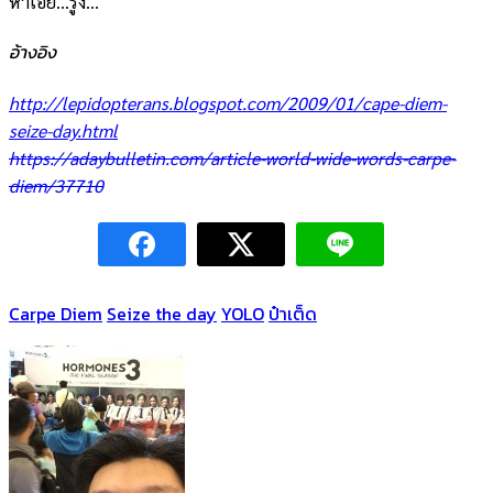
ห่าเอ๊ย…รู้งี้…
อ้างอิง
http://lepidopterans.blogspot.com/2009/01/cape-diem-
seize-day.html
https://adaybulletin.com/article-world-wide-words-carpe-
diem/37710
Carpe Diem
Seize the day
YOLO
ป๋าเต็ด