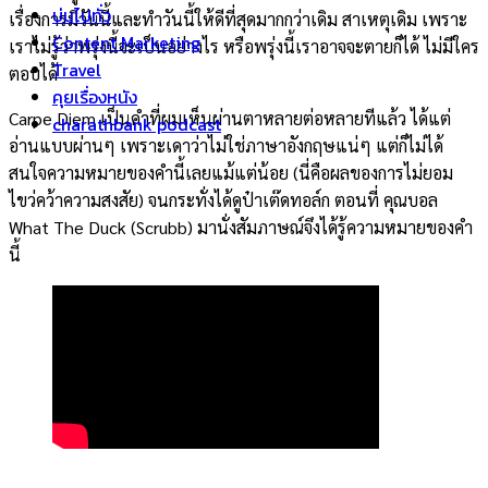
บ่นไปทั่ว
เรื่องการมีวันนี้และทำวันนี้ให้ดีที่สุดมากกว่าเดิม สาเหตุเดิม เพราะ
Content Marketing
เราไม่รู้ว่าพรุ่งนี้จะเป็นอย่างไร หรือพรุ่งนี้เราอาจจะตายก็ได้ ไม่มีใคร
Travel
ตอบได้
คุยเรื่องหนัง
Carpe Diem เป็นคำที่ผมเห็นผ่านตาหลายต่อหลายทีแล้ว ได้แต่
charathbank podcast
อ่านแบบผ่านๆ เพราะเดาว่าไม่ใช่ภาษาอังกฤษแน่ๆ แต่ก็ไม่ได้
สนใจความหมายของคำนี้เลยแม้แต่น้อย (นี่คือผลของการไม่ยอม
ไขว่คว้าความสงสัย) จนกระทั่งได้ดูป๋าเต๊ดทอล์ก ตอนที่ คุณบอล
What The Duck (Scrubb) มานั่งสัมภาษณ์จึงได้รู้ความหมายของคำ
นี้