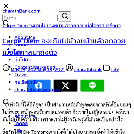
Skip
charathBank.com
to
Search
Search
content
for:
Carpe Diem จงเดินไปข้างหน้าแล้วฉกฉวยเมื่อโอกาสมาถึงตัว
About Me
Carpe Diem จงเดินไปข้างหน้าแล้วฉกฉวย
ไอดอล
เมื่อโอกาสมาถึงตัว
Life
บ่นไปทั่ว
Content Marketing
May 18, 2021
May 18, 2021
charathbank
Life
Travel
คุยเรื่องหนัง
charathbank podcast
“จงทำวันนี้ให้ดีที่สุด” เป็นสำนวนหรือคำพูดตลอดกาลที่ได้ยินบ่อยๆ
ไม่ว่าจะจากนักพูดหรือจากคนรอบตัว ซึ่งเราก็ไม่ปฏิเสธแน่ๆ ครับว่า
About Me
มันไม่เป็นความจริง เพราะเราไม่รู้ว่าวันพรุ่งนี้มันจะเป็นอย่างไร
ไอดอล
Life
ยิ่งการได้ดู Die Tomorrow หนังที่กำกับโดย นวพล ยิ่งทำให้เข้าใจ