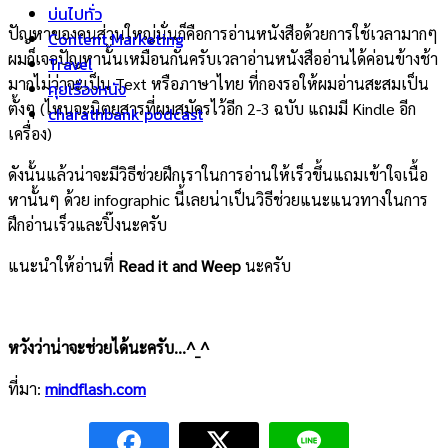
บ่นไปทั่ว
ปัญหาของคนส่วนใหญ่นั่นก็คือการอ่านหนังสือด้วยการใช้เวลามากๆ
Content Marketing
ผมก็เจอปัญหานั้นเหมือนกันครับเวลาอ่านหนังสืออ่านได้ค่อนข้างช้า
Travel
มากไม่ว่าจะเป็น Text หรือภาษาไทย ที่กองรอให้ผมอ่านสะสมเป็น
คุยเรื่องหนัง
ตั้งๆ (ไหนจะนิตยสารที่ผมสมัครไว้อีก 2-3 ฉบับ แถมมี Kindle อีก
charathbank podcast
เครื่อง)
ดังนั้นแล้วน่าจะมีวิธีช่วยฝึกเราในการอ่านให้เร็วขึ้นแถมเข้าใจเนื้อ
หานั้นๆ ด้วย infographic นี้่เลยน่าเป็นวิธีช่วยแนะแนวทางในการ
ฝึกอ่านเร็วและปิ๊งนะครับ
แนะนำให้อ่านที่
Read it and Weep
นะครับ
หวังว่าน่าจะช่วยได้นะครับ…^_^
ที่มา:
mindflash.com