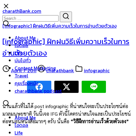
Skip
charathBank.com
to
Search
Search
content
for:
[infographic] ฝึกฝนวิธีเพิ่มความเร็วในการอ่านด้วยตัวเอง
About Me
[infographic] ฝึกฝนวิธีเพิ่มความเร็วในการ
ไอดอล
อ่านด้วยตัวเอง
Life
บ่นไปทั่ว
Content Marketing
April 7, 2011
charathbank
infographic
Travel
คุยเรื่องหนัง
charathbank podcast
นานแล้วที่ไม่ได้ post infographic ที่น่าสนใจจะเป็นประโยชน์ต่อ
มวลมนุษยชาติ วันนี้เจอ IFG ตัวนี้โคตรน่าสนใจและเป็นประโยชน์
About Me
ต่อหนอนหนังสือมากๆ ครับ นั่นคือ
“วิธีฝึกการอ่านเร็วด้วยตัวเอง”
ไอดอล
Life