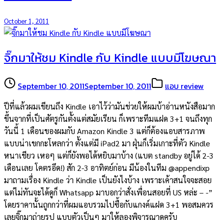
October 1, 2011
จิ๊กมาให้ชม Kindle กับ Kindle แบบมีโฆษณา
September 10, 2011
September 10, 2011
แอบ review
ปีที่แล้วผมเขียนถึง Kindle เอาไว้ว่ามันช่วยให้ผมบ้าอ่านหนังสือมาก
ขึ้นจากที่เป็นศัตรูกันตั้งแต่สมัยเรียน ก็เพราะทีมแฝด 3+1 จนถึงทุก
วันนี้ 1 เดือนของผมกับ Amazon Kindle 3 แต่ก็ต้องแอบสารภาพ
แบบน่าเขกกะโหลกว่า ตั้งแต่มี iPad2 มา ฝุ่นก็เริ่มเกาะที่ตัว Kindle
หนาเชียว เหอๆ แต่ก็ยังพอได้หยิบมาบ้าง (แบต standby อยู่ได้ 2-3
เดือนเลย โคตรอึด!) สัก 2-3 อาทิตย์ก่อน มีน้องในทีม @appendixp
มาถามเรื่อง Kindle ว่า Kindle เป็นยังไงบ้าง เพราะเค้าสนใจจะสอย
แต่ไม่ทันจะได้ดูก็ Whatsapp มาบอกว่าสั่งเพื่อนสอยที่ US หล่ะ – -”
โดยราคานั้นถูกกว่าที่ผมแอบรวมไปซื้อกับแกงค์แฝด 3+1 พอสมควร
เลยจิ๊กมาถ่ายรูป แบบตัวเป็นๆ มาให้ลองพิจารณาดูครับ