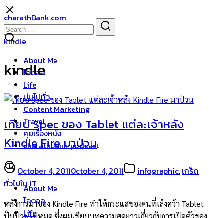
Skip
charathBank.com
to
Search
Search
content
for:
kindle
About Me
kindle
ไอดอล
Life
บ่นไปทั่ว
Content Marketing
Travel
เทียบ Spec ของ Tablet แต่ละเจ้าหลัง
คุยเรื่องหนัง
Kindle Fire มาป่วน
charathbank podcast
October 4, 2011
October 4, 2011
infographic
,
เกร็ด
ทั่วไปใน IT
About Me
ไอดอล
หลังการมาของ Kindle Fire ทำให้กระแสของคนที่เล็งคว้า Tablet
Life
ปั่นป่วนไปหมด ซึ่งผมเขียนบทความสุดยาวเกี่ยวกับการเปิดตัวของ