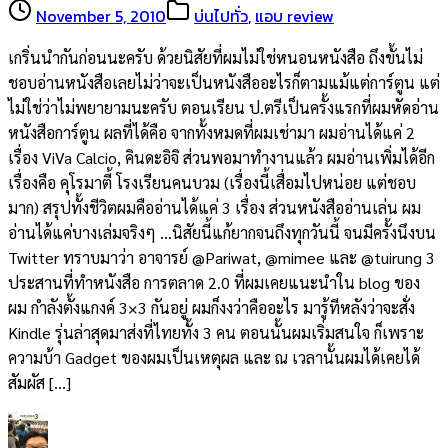
November 5, 2010
บ่นไปทั่ว
,
แอบ review
เกริ่นนำกันก่อนนะครับ ด้วยนิสัยที่ผมไม่ใช่หนอนหนังสือ ถึงขั้นไม่
ชอบอ่านหนังสือเลยไม่ว่าจะเป็นหนังสืออะไรก็ตามแม้แต่การ์ตูน แต่
ไม่ใช่ว่าไม่พยายามนะครับ ตอนเรียน ป.ตรีเป็นครั้งแรกที่ผมหัดอ่าน
หนังสือการ์ตูน ผลที่ได้คือ จากทั้งหมดที่ผมเช่ามา ผมอ่านได้แค่ 2
เรื่อง ViVa Calcio, คินดะอิจิ ส่วนพอมาทำงานแล้ว ผมอ่านเพิ่มได้อีก
เรื่องคือ คุโรมาตี้ โรงเรียนคนบวม (เรื่องนี้เสื่อมไปหน่อย แต่ชอบ
มาก) สรุปทั้งชีวิตผมคืออ่านได้แค่ 3 เรื่อง ส่วนหนังสืออ่านเล่น ผม
อ่านได้แค่บางเล่มจริงๆ …นิสัยนี้แก้ยากจนถึงทุกวันนี้ จนมีครั้งนึงบน
Twitter ทราบมาว่า อาจารย์ @Pariwat, @mimee และ @tuirung 3
ประสานที่ทำหนังสือ การตลาด 2.0 ที่ผมเคยแนะนำใน blog ของ
ผม กำลังตั้งแกงค์ 3×3 กันอยู่ ผมก็งงว่าคืออะไร มารู้ทีหลังว่าจะสั่ง
Kindle รุ่นล่าสุดมาส่งที่ไทยทั้ง 3 คน ตอนนั้นผมเริ่มสนใจ ก็เพราะ
ความบ้า Gadget ของผมเป็นเหตุผล และ ณ เวลานั้นผมได้เคยได้
สัมผัส […]