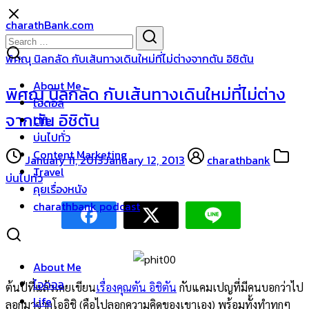
Skip
charathBank.com
to
Search
Search
content
for:
พิศณุ นิลกลัด กับเส้นทางเดินใหม่ที่ไม่ต่างจากตัน อิชิตัน
About Me
พิศณุ นิลกลัด กับเส้นทางเดินใหม่ที่ไม่ต่าง
ไอดอล
จากตัน อิชิตัน
Life
บ่นไปทั่ว
Content Marketing
January 11, 2013
January 12, 2013
charathbank
Travel
บ่นไปทั่ว
คุยเรื่องหนัง
charathbank podcast
About Me
ไอดอล
ต้นปีที่แล้วเคยเขียน
เรื่องคุณตัน อิชิตัน
กับแคมเปญที่มีคนบอกว่าไป
Life
ลอกมาจากโออิชิ (คือไปลอกความคิดของเขาเอง) พร้อมทั้งทำทุกๆ