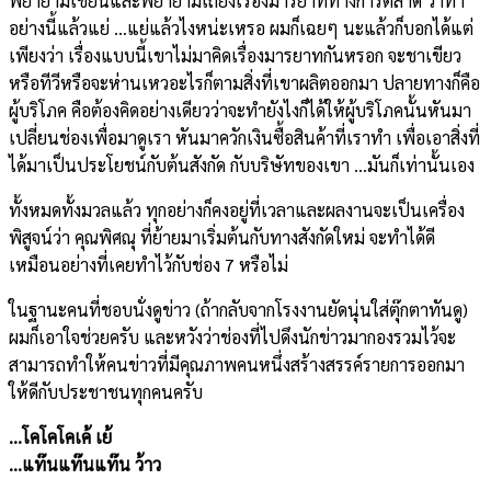
พยายามเขียนและพยายามเถียงเรื่องมารยาททางการตลาด ว่าทำ
อย่างนี้แล้วแย่ …แย่แล้วไงหน่ะเหรอ ผมก็เฉยๆ นะแล้วก็บอกได้แต่
เพียงว่า เรื่องแบบนี้เขาไม่มาคิดเรื่องมารยาทกันหรอก จะชาเขียว
หรือทีวีหรือจะห่านเหวอะไรก็ตามสิ่งที่เขาผลิตออกมา ปลายทางก็คือ
ผู้บริโภค คือต้องคิดอย่างเดียวว่าจะทำยังไงก็ได้ให้ผู้บริโภคนั้นหันมา
เปลี่ยนช่องเพื่อมาดูเรา หันมาควักเงินซื้อสินค้าที่เราทำ เพื่อเอาสิ่งที่
ได้มาเป็นประโยชน์กับต้นสังกัด กับบริษัทของเขา …มันก็เท่านั้นเอง
ทั้งหมดทั้งมวลแล้ว ทุกอย่างก็คงอยู่ที่เวลาและผลงานจะเป็นเครื่อง
พิสูจน์ว่า คุณพิศณุ ที่ย้ายมาเริ่มต้นกับทางสังกัดใหม่ จะทำได้ดี
เหมือนอย่างที่เคยทำไว้กับช่อง 7 หรือไม่
ในฐานะคนที่ชอบนั่งดูข่าว (ถ้ากลับจากโรงงานยัดนุ่นใส่ตุ๊กตาทันดู)
ผมก็เอาใจช่วยครับ และหวังว่าช่องที่ไปดึงนักข่าวมากองรวมไว้จะ
สามารถทำให้คนข่าวที่มีคุณภาพคนหนึ่งสร้างสรรค์รายการออกมา
ให้ดีกับประชาชนทุกคนครับ
…โคโคโคเค้ เย้
…
แท๊นแท๊นแท๊น ว้าว