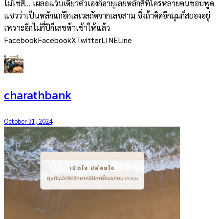
ไม่ใช่สิ… เผลอแว้บเดียวตัวเองก็อายุเลยหลักสี่ที่ใครหลายคนชอบพูด
แซวว่าเป็นหลักแก่อีกเลเวลถัดจากเลขสาม ซึ่งถ้าคิดอีกมุมก็สยองอยู่
เพราะอีกไม่กี่ปีก็เลขห้าเข้าให้แล้ว
FacebookFacebookXTwitterLINELine
charathbank
October 31, 2024