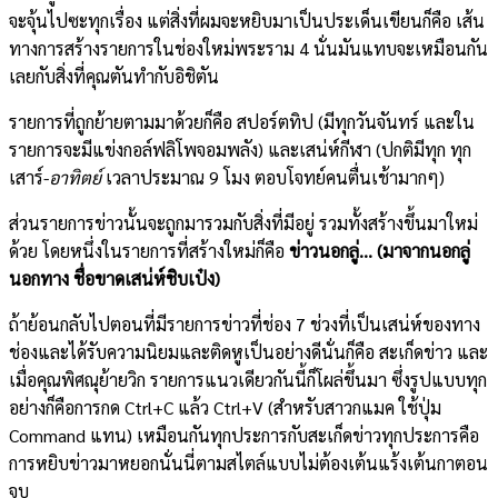
จะจุ้นไปซะทุกเรื่อง แต่สิ่งที่ผมจะหยิบมาเป็นประเด็นเขียนก็คือ เส้น
ทางการสร้างรายการในช่องใหม่พระราม 4 นั่นมันแทบจะเหมือนกัน
เลยกับสิ่งที่คุณตันทำกับอิชิตัน
รายการที่ถูกย้ายตามมาด้วยก็คือ สปอร์ตทิป (มีทุกวันจันทร์ และใน
รายการจะมีแข่งกอล์ฟลิโพจอมพลัง) และเสน่ห์กีฬา (ปกติมีทุก ทุก
เสาร์-
อาทิตย์
เวลาประมาณ 9 โมง ตอบโจทย์คนตื่นเช้ามากๆ)
ส่วนรายการข่าวนั้นจะถูกมารวมกับสิ่งที่มีอยู่ รวมทั้งสร้างขึ้นมาใหม่
ด้วย โดยหนึ่งในรายการที่สร้างใหม่ก็คือ
ข่าวนอกลู่… (มาจากนอกลู่
นอกทาง ชื่อขาดเสน่ห์ชิบเป๋ง)
ถ้าย้อนกลับไปตอนที่มีรายการข่าวที่ช่อง 7 ช่วงที่เป็นเสน่ห์ของทาง
ช่องและได้รับความนิยมและติดหูเป็นอย่างดีนั่นก็คือ สะเก็ดข่าว และ
เมื่อคุณพิศณุย้ายวิก รายการแนวเดียวกันนี้ก็โผล่ขึ้นมา ซึ่งรูปแบบทุก
อย่างก็คือการกด Ctrl+C แล้ว Ctrl+V (สำหรับสาวกแมค ใช้ปุ่ม
Command แทน) เหมือนกันทุกประการกับสะเก็ดข่าวทุกประการคือ
การหยิบข่าวมาหยอกนั่นนี่ตามสไตล์แบบไม่ต้องเต้นแร้งเต้นกาตอน
จบ