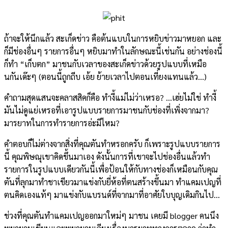
ถ้าจะให้นึกแล้ว สะเก็ดข่าว คือต้นแบบในการหยิบข่าวมาหยอก และ
ก็มีช่องอื่นๆ รายการอื่นๆ หยิบมาทำในลักษณะนี้เช่นกัน อย่างช่องนี้
ก็ทำ “เก็บตก” มาชนกับเวลาของสะเก็ดข่าวด้วยรูปแบบที่เหมือ
นกันเด๊ะๆ (ตอนนี้ถูกถีบ เอ้ย ย้ายเวลาไปตอนเที่ยงแทนแล้ว…)
คำถามสุดแสนจะคลาสสิคก็คือ ทำงี้แม่ไม่ว่าเหรอ? …เฮ่ยไม่ใช่ ทำงี้
มันไม่ดูแย่เหรอที่เอารูปแบบรายการมาชนกับช่องที่เพิ่งจากมา?
มารยาทในการทำรายการอ่ะมีไหม?
คำตอบก็ไม่ต่างจากสิ่งที่คุณตันทำหรอกครับ ก็เพราะรูปแบบรายการ
นี้ คุณพิษณุเขาคิดขึ้นมาเอง ดังนั้นการที่เขาจะไปช่องอื่นแล้วทำ
รายการในรูปแบบเดียวกันนี้เพื่อป้อนให้กับทางช่องก็เหมือนกับคุณ
ตันที่ลุกมาทำชาเขียวมาแข่งกับยี่ห้อที่ตนสร้างขึ้นมา ทำแคมเปญที่
ตนคิดเองแท้ๆ มาแข่งกับแบรนด์ที่จากมาที่อาศัยใบบุญเดิมกินไป…
ช่วงที่คุณตันทำแคมเปญออกมาใหม่ๆ มาชน เคยมี blogger คนนึง