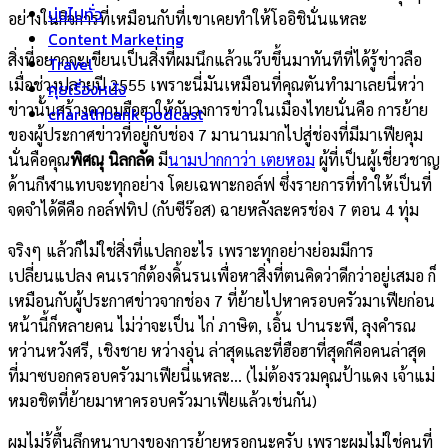
บ่นไปทั่ว
อย่างในกิจการที่เหมือนกับที่เขาเคยทำให้โออิชินั่นแหละ
Content Marketing
สิ่งที่อยากจะเขียนเป็นสิ่งที่ผมนึกแล้วแว๊บขึ้นมาทันทีที่ได้รู้ข่าวลือ
Travel
เมื่อช่วงปลายปี 2555 เพราะนี่มันเหมือนที่คุณตันทำมาเลยนี่หว่า
คุยเรื่องหนัง
ข่าวนั้นสร้างความฮือฮาให้กับวงการข่าวในเมืองไทยนั่นคือ การย้าย
charathbank podcast
ของผู้ประกาศข่าวที่อยู่กับช่อง 7 มานานมากไปสู่ช่องที่มีมาเฟียคุม
นั่นคือคุณ
พิศณุ นิลกลัด
มี
นามปากกาว่า เตยหอม
ผู้ที่เป็นผู้เชี่ยวชาญ
ด้านกีฬาแทบจะทุกอย่าง โดยเฉพาะกอล์ฟ ซึ่งรายการที่ทำให้เป็นที่
จดจำได้ดีคือ กอล์ฟทิป (กับซีร๊อส) ฉายหลังละครช่อง 7 ตอน 4 ทุ่ม
จริงๆ แล้วก็ไม่ใช่สิ่งที่แปลกอะไร เพราะทุกอย่างย่อมมีการ
เปลี่ยนแปลง คนเราก็ต้องดิ้นรนเพื่อหาสิ่งที่ตนคิดว่าดีกว่าอยู่เสมอ ก็
เหมือนกับผู้ประกาศข่าวจากช่อง 7 ที่ย้ายไปหาครอบครัวมาเฟียก่อน
หน้านี้ก็หลายคน ไม่ว่าจะเป็น ไก่ ภาษิต, เอิ้น ปานระพี, ลุงคำรณ
หว่านหวังศรี, เชิงชาย หว่างอุ่น ล่าสุดและที่ฮือฮาที่สุดก็คือคนล่าสุด
ที่มาซบอกครอบครัวมาเฟียนี่แหละ… (ไม่ต้องรวมคุณป้าแดง เจ้าแม่
หมอชิตที่ย้ายมาหาครอบครัวมาเฟียแล้วเช่นกัน)
ผมไม่รู้ตื้นลึกหนาบางของการย้ายหรอกนะครับ เพราะผมไม่ใช่คนที่