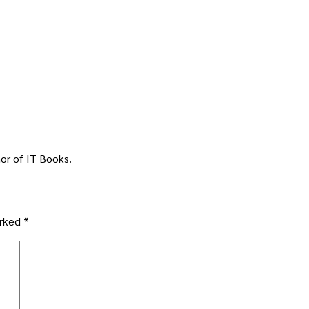
or of IT Books.
arked
*