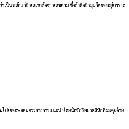
ป็นหลักแก่อีกเลเวลถัดจากเลขสาม ซึ่งถ้าคิดอีกมุมก็สยองอยู่เพราะ
่ยนไปเยอะพอสมควรจากการแนะนำโดยนักจิตวิทยาคลินิกที่ผมคุยด้วย