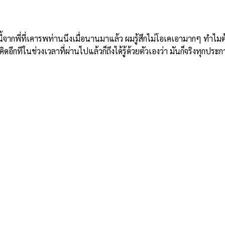
ี่ที่เคารพท่านนึงเมื่อนานมาแล้ว ผมรู้สึกไม่โอเคเอามากๆ ทำไมต้องม
อีกทีในช่วงเวลาที่ผ่านไปแล้วก็ถึงได้รู้ด้วยตัวเองว่า มันก็จริงทุกประก