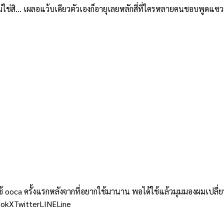
สิ… เผลอแว้บเดียวตัวเองก็อายุเลยหลักสี่ที่ใครหลายคนชอบพูดแซวว่าเ
e
 ooca ครั้งแรกหลังจากที่อยากใช้มานาน พอได้ใช้แล้วมุมมองผมเปลี
ebookXTwitterLINELine