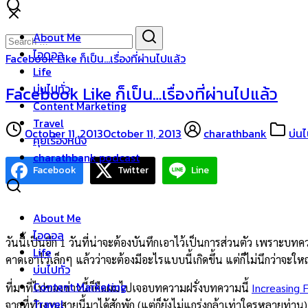
Skip
to
Search
Search
About Me
content
for:
ไอดอล
Facebook Like ก็เป็น…เรื่องที่ผ่านไปแล้ว
Life
บ่นไปทั่ว
Facebook Like ก็เป็น…เรื่องที่ผ่านไปแล้ว
Content Marketing
Travel
October 11, 2013
October 11, 2013
charathbank
บ่นไ
คุยเรื่องหนัง
charathbank podcast
Facebook
Twitter
Line
About Me
ไอดอล
วันนี้เป็นอีก 1 วันที่น่าจะต้องบันทึกเอาไว้เป็นการส่วนตัว เพราะบ
Life
คาดเอาไว้เล็กๆ แล้วว่าจะต้องมีอะไรแบบนี้เกิดขึ้น แต่ก็ไม่นึกว่าจะใ
บ่นไปทั่ว
Content Marketing
ที่มาที่ไปของข่าวนี้ก็คือผมไปเจอบทความฝรั่งบทความนี้
Increasing 
Travel
จากที่ทำงานสายนี้มาได้สักพัก (แต่ก็ยังไม่แกร่งกล้าเท่าใครหลายท่