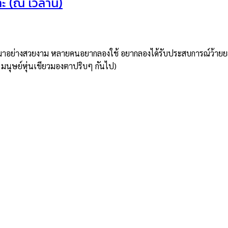
ะ (ณ เวลานี้)
กมาอย่างสวยงาม หลายคนอยากลองใช้ อยากลองได้รับประสบการณ์ว้ายยย เ
ะ มนุษย์หุ่นเขียวมองตาปริบๆ กันไป)