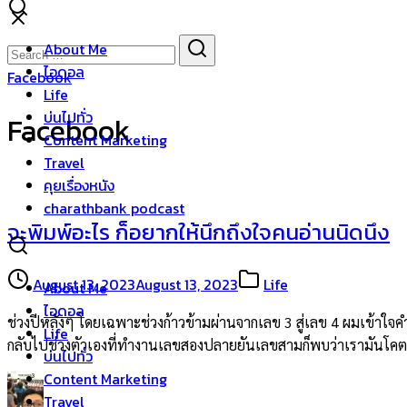
Skip
to
Search
Search
About Me
content
for:
ไอดอล
Facebook
Life
บ่นไปทั่ว
Facebook
Content Marketing
Travel
คุยเรื่องหนัง
charathbank podcast
จะพิมพ์อะไร ก็อยากให้นึกถึงใจคนอ่านนิดนึง
August 13, 2023
August 13, 2023
Life
About Me
ไอดอล
ช่วงปีหลังๆ โดยเฉพาะช่วงก้าวข้ามผ่านจากเลข 3 สู่เลข 4 ผมเข้าใจคำ
Life
กลับไปช่วงตัวเองที่ทำงานเลขสองปลายยันเลขสามก็พบว่าเรามันโคต
บ่นไปทั่ว
Content Marketing
Travel