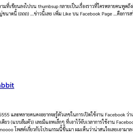
ทความที่เขียนลงไปบน thumbsup กลายเป็นเรื่องราวที่ใครหลายคนพูดถึงถึ
ใหญ่ขนาดนี้ (ถถถ) …ข่าวนี้เลย เพิ่ม Like บน Facebook Page …คือการสร
abbit
 5555 และหลายคนคงอยากจะรู้ตัวเลขในการเปิดใช้งาน Facebook ว่า
แปปเดียว (แบบลืมตัว) เลยมีแอพเล็กๆ ที่เอาไว้จับเวลาการใช้งาน Faceb
pimoooo โพสต์เกี่ยวกับโปรแกรมนี้ขึ้นมา ผมเห็นว่าน่าสนใจเลยเอามา