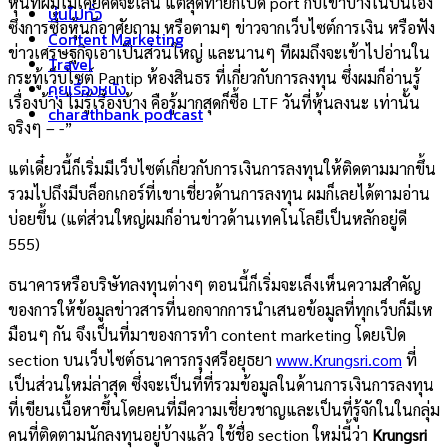
หุ้นที่ผมไม่เคยคิดจะเล่น แต่สุดท้ายก็เปิด port กับเขาบ้างในปีนี้เอง
บ่นไปทั่ว
ซึ่งการซื้อหุ้นก็อาศัยถาม หรือตามๆ ข่าวจากเว็บไซต์การเงิน หรือฟัง
Content Marketing
ข่าวเศรษฐกิจเอาเป็นส่วนใหญ่ และนานๆ ทีผมถึงจะเข้าไปอ่านใน
Travel
กระทู้เว็บไซต์ Pantip ห้องสินธร ที่เกี่ยวกับการลงทุน ซึ่งผมก็อ่านรู้
คุยเรื่องหนัง
เรื่องบ้าง ไม่รู้เรื่องบ้าง คือรู้มากสุดก็ซื้อ LTF วันที่หุ้นลงนะ เท่านั้น
charathbank podcast
จริงๆ – -”
แต่เดี๋ยวนี้ก็เริ่มมีเว็บไซต์เกี่ยวกับการเงินการลงทุนให้ติดตามมากขึ้น
รวมไปถึงมีบล็อกเกอร์ที่เขาเชี่ยวด้านการลงทุน ผมก็เลยได้ตามอ่าน
บ่อยขึ้น (แต่ส่วนใหญ่ผมก็อ่านข่าวด้านเทคโนโลยีเป็นหลักอยู่ดี
555)
ธนาคารหรือบริษัทลงทุนต่างๆ ตอนนี้ก็เริ่มจะเล็งเห็นความสำคัญ
ของการให้ข้อมูลข่าวสารที่นอกจากการนำเสนอข้อมูลที่ทุกเว็บก็มีเห
มือนๆ กัน จึงเป็นที่มาของการทำ content marketing โดยเปิด
section บนเว็บไซต์ธนาคารกรุงศรีอยุธยา
www.Krungsri.com
ที่
เป็นส่วนใหม่ล่าสุด ซึ่งจะเป็นที่ที่รวมข้อมูลในด้านการเงินการลงทุน
ที่เขียนเนื้อหาขึ้นโดยคนที่มีความเชี่ยวชาญและเป็นที่รู้จักในในกลุ่ม
คนที่ติดตามนักลงทุนอยู่บ้างแล้ว ใช้ชื่อ section ใหม่นี้ว่า
Krungsri