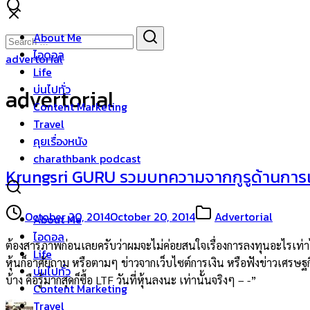
Skip
to
Search
Search
About Me
content
for:
ไอดอล
advertorial
Life
บ่นไปทั่ว
advertorial
Content Marketing
Travel
คุยเรื่องหนัง
charathbank podcast
Krungsri GURU รวมบทความจากกูรูด้านการเง
October 20, 2014
October 20, 2014
Advertorial
About Me
ไอดอล
ต้องสารภาพก่อนเลยครับว่าผมจะไม่ค่อยสนใจเรื่องการลงทุนอะไรเท่าไหร่ 
Life
หุ้นก็อาศัยถาม หรือตามๆ ข่าวจากเว็บไซต์การเงิน หรือฟังข่าวเศรษฐกิจเ
บ่นไปทั่ว
บ้าง คือรู้มากสุดก็ซื้อ LTF วันที่หุ้นลงนะ เท่านั้นจริงๆ – -”
Content Marketing
Travel