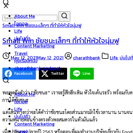
Skip
to
Search
Search
About Me
content
for:
ไอดอล
Small Win ชัยชนะเล็กๆ ที่ทำให้หัวใจนุ่มฟู
Life
บ่นไปทั่ว
Small Win ชัยชนะเล็กๆ ที่ทำให้หัวใจนุ่มฟู
Content Marketing
Travel
May 12, 2021
May 12, 2021
charathbank
Life
,
บ่นไปทั
คุยเรื่องหนัง
charathbank podcast
Facebook
Twitter
Line
พอพูดถึงคำว่า “ชัยชนะ” เราจะรู้สึกฮึกเหิม หัวใจเต้นระรัว พร้อมกับค
About Me
การได้ชัยชนะ
ไอดอล
Life
แต่เส้นทางกว่าจะได้คำว่าชัยชนะโดยส่วนมากมักใช้เวลานาน นานจนบางทีเ
บ่นไปทั่ว
ความหมายค่อนข้างตรงตัวพอสมควรในตัวมันแล้ว
Content Marketing
Travel
เมื่อประมาณปลายปี 2563 หรือตอนที่ผมทำงานบริษัทเกี่ยวกับ Food De