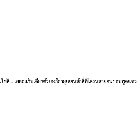
สิ… เผลอแว้บเดียวตัวเองก็อายุเลยหลักสี่ที่ใครหลายคนชอบพูดแซวว่าเ
e