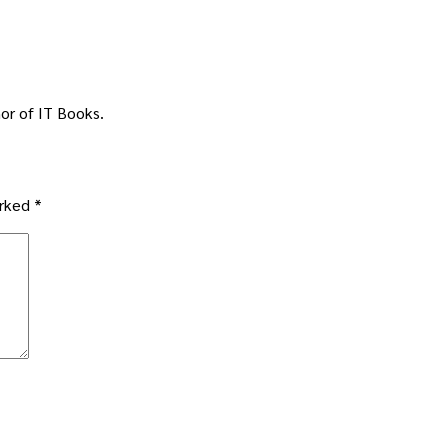
or of IT Books.
arked
*