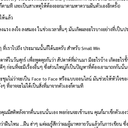
ทำก็ตามที เลยเป็นสาเหตุให้ต้องออกมาตามหาความฝันตัวเองอีกครั้ง)
าให้แล้ว
ุน ลงแรง ลงใจ ลงสมอง ในช่วงเวลาสั้นๆ มันเกิดผลอะไรบางอย่างที่เป็นป
 ที่เราไปถึง ประมาณนั้นก็ได้นะครับ สำหรับ Small Win
ห์ในวันศุกร์ เพื่อพูดคุยกันว่า สัปดาห์ที่ผ่านมา มีอะไรบ้าง เกิดอะไรขึ้น
ดีๆ ก่อนที่จะมีเรื่องอื่นๆ ซึ่งส่วนใหญ่ก็เป็นปัญหาที่ต้องเอามาถกกันน
ี่ประชุมไม่ว่าจะเป็น Face to Face หรือแบบออนไลน์ มันช่วยให้หัวใจขอ
งๆ ที่อาจจะไม่ได้เป็นสิ่งที่มาจากตัวเองก็ตามที
่อคุณมีสติหลังจากตื่นนอนนั่นเอง พอก่อนจะเข้านอน คุณก็มาเช็กตัวเอง
ามว่าฝืนไหม …ฝืน ฮ่าๆ แต่ผมรู้สึกว่าผมอู้มาหลายวันแล้วกันการเขียน ซ