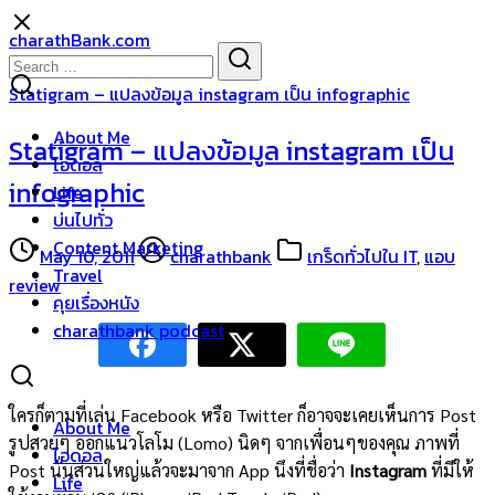
Skip
charathBank.com
to
Search
Search
content
for:
Statigram – แปลงข้อมูล instagram เป็น infographic
About Me
Statigram – แปลงข้อมูล instagram เป็น
ไอดอล
infographic
Life
บ่นไปทั่ว
Content Marketing
May 10, 2011
charathbank
เกร็ดทั่วไปใน IT
,
แอบ
Travel
review
คุยเรื่องหนัง
charathbank podcast
ใครก็ตามที่เล่น Facebook หรือ Twitter ก็อาจจะเคยเห็นการ Post
About Me
รูปสวยๆ ออกแนวโลโม (Lomo) นิดๆ จากเพื่อนๆของคุณ ภาพที่
ไอดอล
Post นั่นส่วนใหญ่แล้วจะมาจาก App นึงที่ชื่อว่า
Instagram
ที่มีให้
Life